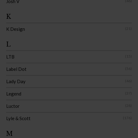
Josh V
(46)
K
K Design
(21)
L
LTB
(15)
Label Dot
(56)
Lady Day
(46)
Legend
(37)
Luctor
(28)
Lyle & Scott
(176)
M