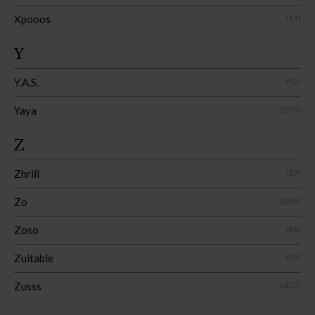
Xpooos
(11)
Y
Y.A.S.
(92)
Yaya
(270)
Z
Zhrill
(17)
Zo
(236)
Zoso
(88)
Zuitable
(39)
Zusss
(422)