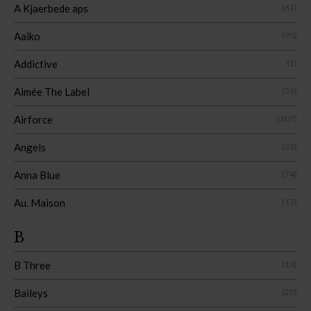
A Kjaerbede aps
(61)
Aaiko
(90)
Addictive
(1)
Aimée The Label
(36)
Airforce
(107)
Angels
(22)
Anna Blue
(74)
Au. Maison
(17)
B
B Three
(14)
Baileys
(28)