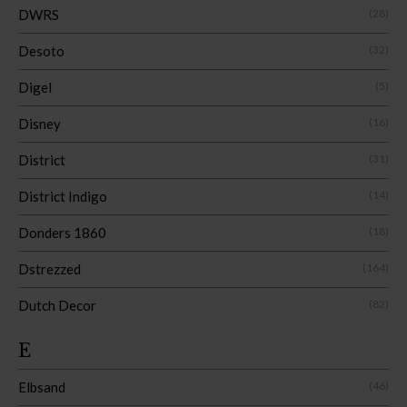
DWRS
(28)
Desoto
(32)
Digel
(5)
Disney
(16)
District
(31)
District Indigo
(14)
Donders 1860
(18)
Dstrezzed
(164)
Dutch Decor
(82)
E
Elbsand
(46)