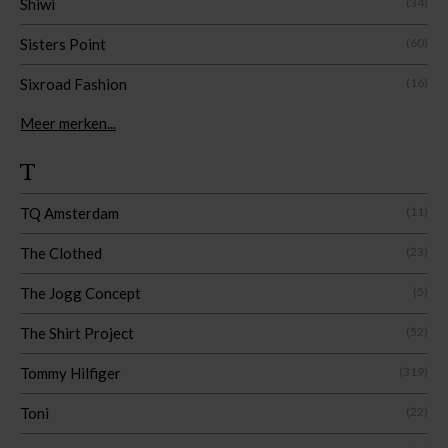
Shiwi
(34)
Sisters Point
(60)
Sixroad Fashion
(16)
Meer merken...
T
TQ Amsterdam
(11)
The Clothed
(23)
The Jogg Concept
(5)
The Shirt Project
(52)
Tommy Hilfiger
(319)
Toni
(22)