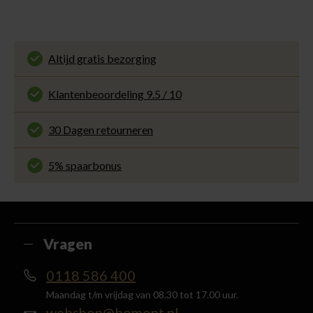
Altijd gratis bezorging
En binnen 1 tot 3 werkdagen door DHL
thuisbezorgd. Bekijk alle informatie over
Klantenbeoordeling 9.5 / 10
de
bezorgtijd
.
Onze klanten beoordelen ons met een 9.5 uit 10
op Kiyoh. Bekijk alle reviews of deel jouw eigen
30 Dagen retourneren
ervaring met ons.
Gemakkelijk en voordelig via de DHL Parcelshop
voor slechts € 4,95 of gratis in onze winkels.
5% spaarbonus
Besteed min. € 100,- binnen een half jaar, bestel
met je account en ontvang 5% van het bedrag
terug in de vorm van een waardecheque.
Vragen
0118 586 400
Maandag t/m vrijdag van 08.30 tot 17.00 uur.
webshop@bomont.nl