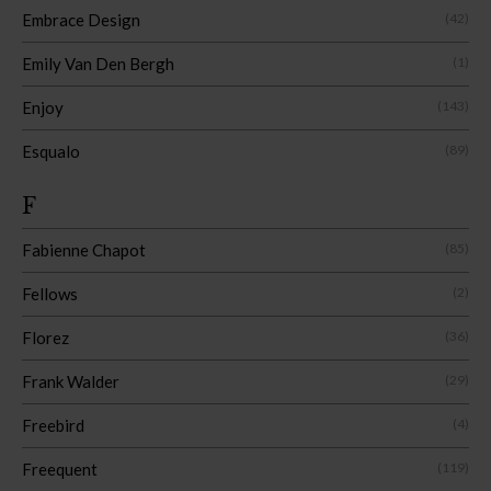
Embrace Design
(42)
Emily Van Den Bergh
(1)
Enjoy
(143)
Esqualo
(89)
F
Fabienne Chapot
(85)
Fellows
(2)
Florez
(36)
Frank Walder
(29)
Freebird
(4)
Freequent
(119)