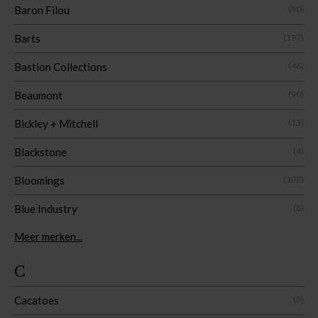
Baron Filou
(50)
Barts
(197)
Bastion Collections
(46)
Beaumont
(90)
Bickley + Mitchell
(13)
Blackstone
(4)
Bloomings
(102)
Blue Industry
(8)
Meer merken...
C
Cacatoes
(3)