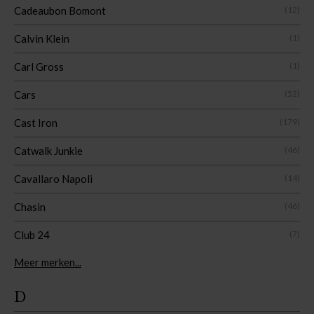
Cadeaubon Bomont
(12)
Calvin Klein
(1)
Carl Gross
(1)
Cars
(52)
Cast Iron
(179)
Catwalk Junkie
(46)
Cavallaro Napoli
(14)
Chasin
(46)
Club 24
(7)
Meer merken...
D