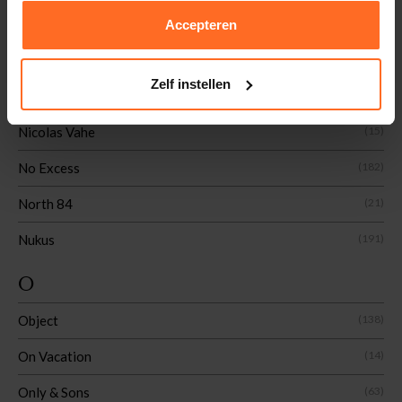
N
Accepteren
NZA
(76)
Zelf instellen
Neo Noir
(268)
Nicolas Vahe
(15)
No Excess
(182)
North 84
(21)
Nukus
(191)
O
Object
(138)
On Vacation
(14)
Only & Sons
(63)