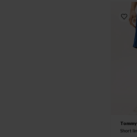
Tommy H
Short l