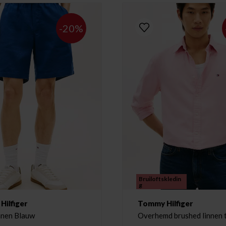
-20%
Bruiloftskledin
g
ilfiger
Tommy Hilfiger
innen Blauw
Overhemd brushed linnen t