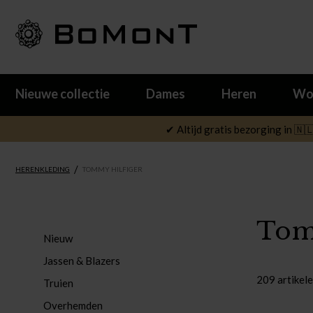
Nieuwe collectie
Dames
Heren
Wo
✔ Altijd gratis bezorging in 🇳
/
HERENKLEDING
TOMMY HILFIGER
Tom
Nieuw
Jassen & Blazers
209 artikel
Truien
Overhemden