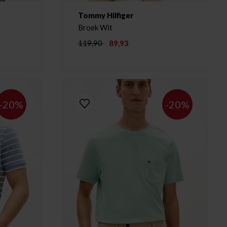
Tommy Hilfiger
Broek Wit
119,90
89,93
-20%
-20%