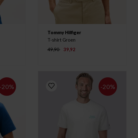
Tommy Hilfiger
T-shirt Groen
49,90
39,92
-20%
-20%