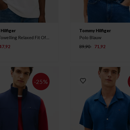
ilfiger
Tommy Hilfiger
Towelling Relaxed Fit Off
Polo Blauw
47,92
89,90
71,92
-25%