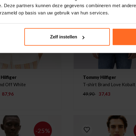
e. Deze partners kunnen deze gegevens combineren met andere i
erzameld op basis van uw gebruik van hun services.
Zelf instellen
ilfiger
Tommy Hilfiger
Overhemd Off White
T-shirt Brand Love Kobal
87,96
49,90
37,43
-25%