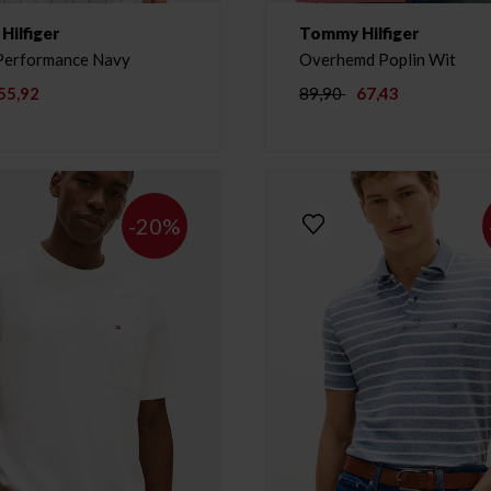
ilfiger
Tommy Hilfiger
T-shirt Performance Navy
Overhemd Poplin Wit
55,92
89,90
67,43
-20%