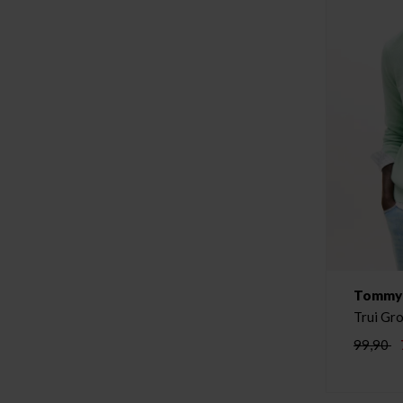
Tommy H
Trui Gr
99,90