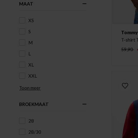
MAAT
XS
S
Tommy H
T-shirt 
M
White
59,90
L
XL
XXL
Toon meer
BROEKMAAT
28
28/30