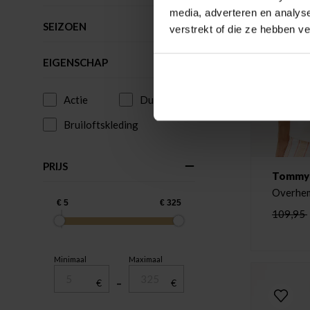
media, adverteren en analys
SEIZOEN
verstrekt of die ze hebben v
EIGENSCHAP
Actie
Duurzaam
Bruiloftskleding
PRIJS
Tommy H
109,95
Minimaal
Maximaal
€
–
€