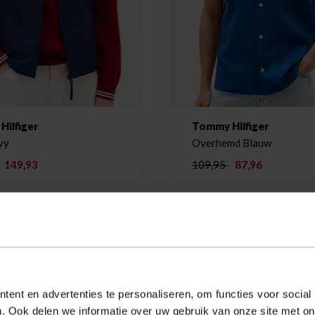
ilfiger
Tommy Hilfiger
vy
Overhemd Blauw
149,93
109,95
87,96
-20%
ent en advertenties te personaliseren, om functies voor social
. Ook delen we informatie over uw gebruik van onze site met on