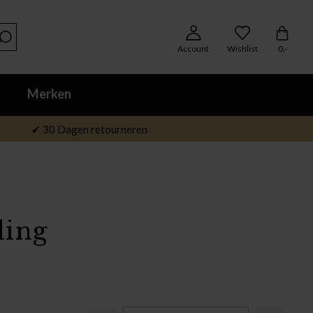
Account
Wishlist
0,-
Merken
✔ 30 Dagen retourneren
ding