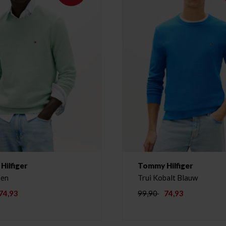
ilfiger
Tommy Hilfiger
oen
Trui Kobalt Blauw
74,93
99,90
74,93