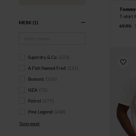
Tommy H
MERK
(1)
69,90
Superdry & Co
(223)
A Fish Named Fred
(121)
Bomont
(316)
NZA
(75)
Petrol
(177)
Pme Legend
(248)
Toon meer