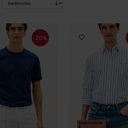
-20%
Bruiloftskledin
g