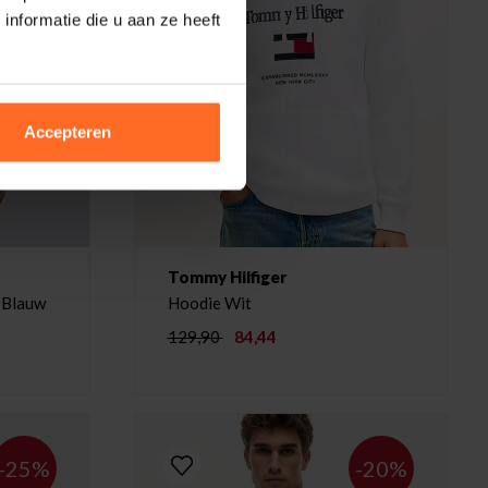
nformatie die u aan ze heeft
Accepteren
Tommy Hilfiger
t Blauw
Hoodie Wit
129,90
84,44
-25%
-20%