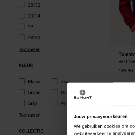
28/32
28/34
29
29/30
Toon meer
Tommy H
Vest Na
KLEUR
199,90
Blauw
Zwart
Groen
Bruin
Grijs
Wit
Toon meer
Jouw privacyvoorkeuren
We gebruiken cookies om cont
COLLECTIE
websiteverkeer te analyseren