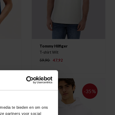
Tommy Hilfiger
T-shirt Wit
59,90
47,92
-25%
-35%
 media te bieden en om ons
ze partners voor social