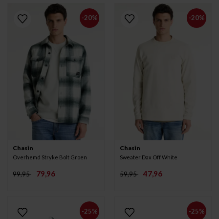
-20%
-20%
Chasin
Chasin
Overhemd Stryke Bolt Groen
Sweater Dax Off White
79,96
47,96
99,95
59,95
-25%
-25%