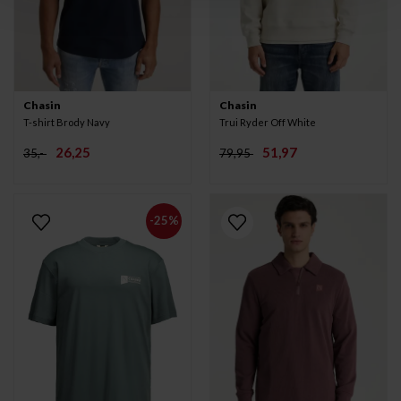
Chasin
Chasin
T-shirt Brody Navy
Trui Ryder Off White
26,25
51,97
35,-
79,95
-25%