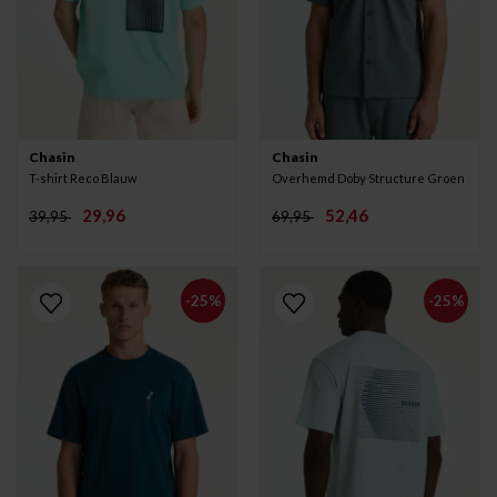
Chasin
Chasin
T-shirt Reco Blauw
Overhemd Doby Structure Groen
29,96
52,46
39,95
69,95
-25%
-25%