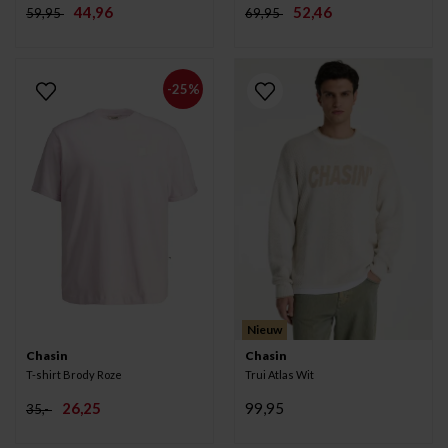
44,96
52,46
59,95
69,95
-25%
Nieuw
Chasin
Chasin
T-shirt Brody Roze
Trui Atlas Wit
26,25
99,95
35,-