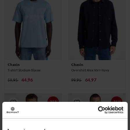
Chasin
Chasin
T-shirt Stadium Blauw
Overshirt Alex Vorn Navy
44,96
64,97
59,95
99,95
-35%
-35%