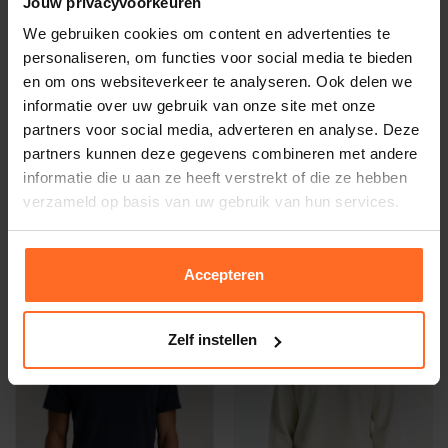
Jouw privacyvoorkeuren
We gebruiken cookies om content en advertenties te
personaliseren, om functies voor social media te bieden
en om ons websiteverkeer te analyseren. Ook delen we
informatie over uw gebruik van onze site met onze
partners voor social media, adverteren en analyse. Deze
partners kunnen deze gegevens combineren met andere
Chasin
Chasin
informatie die u aan ze heeft verstrekt of die ze hebben
Jas Return Mount Beige
Overshirt Pulse Off White
verzameld op basis van uw gebruik van hun services.
116,97
64,97
179,95
99,95
Accepteren
-25%
-35%
Zelf instellen