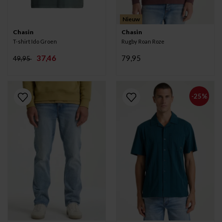
Nieuw
Chasin
Chasin
T-shirt Ido Groen
Rugby Roan Roze
37,46
79,95
49,95
-25%