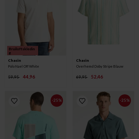
Bruiloftskledin
g
Chasin
Chasin
Polo Nael Off White
Overhemd Doby Stripe Blauw
44,96
52,46
59,95
69,95
-25%
-25%