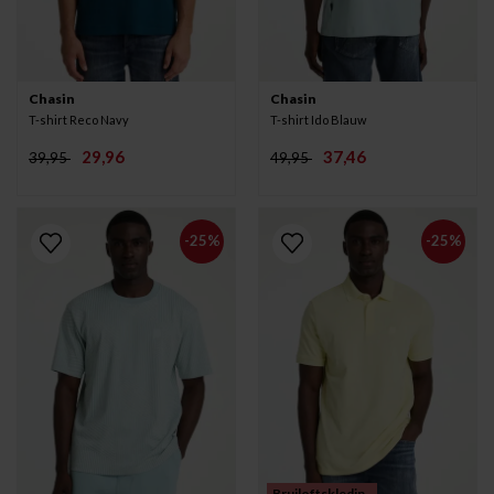
Chasin
Chasin
T-shirt Reco Navy
T-shirt Ido Blauw
29,96
37,46
39,95
49,95
-25%
-25%
Bruiloftskledin