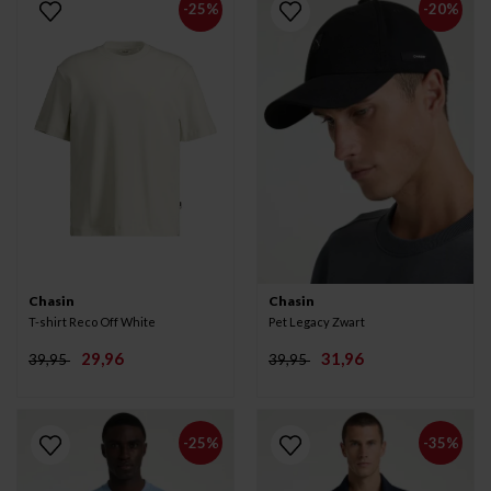
-25%
-20%
Chasin
Chasin
T-shirt Reco Off White
Pet Legacy Zwart
29,96
31,96
39,95
39,95
-25%
-35%