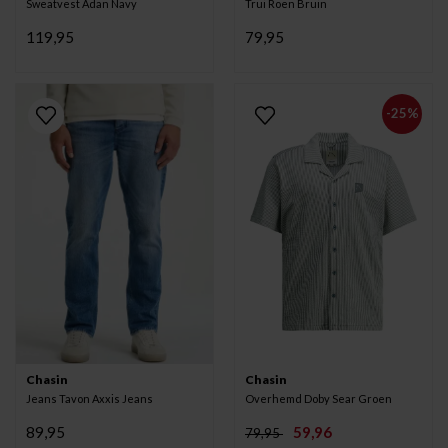
Sweatvest Adan Navy
Trui Roen Bruin
119,95
79,95
-25%
Chasin
Chasin
Jeans Tavon Axxis Jeans
Overhemd Doby Sear Groen
89,95
59,96
79,95