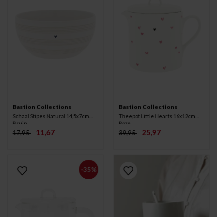
Bastion Collections
Bastion Collections
Schaal Stipes Natural 14,5x7cm
Theepot Little Hearts 16x12cm
Bruin
Roze
11,67
25,97
17,95
39,95
-35%