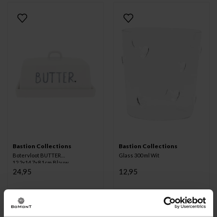
Bastion Collections
Bastion Collections
Botervloot BUTTER
Glass 300 ml Wit
12.2x14.7x8.1cm Blauw
24,95
12,95