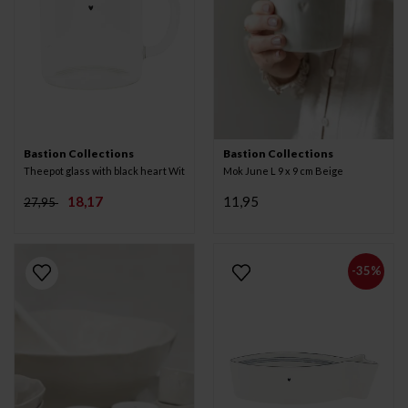
Bastion Collections
Bastion Collections
Theepot glass with black heart Wit
Mok June L 9 x 9 cm Beige
18,17
11,95
27,95
-35%