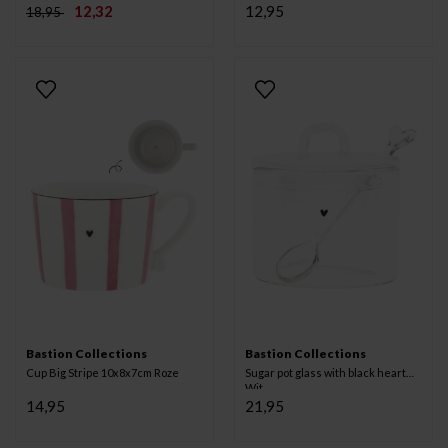
12,32
12,95
18,95
Bastion Collections
Bastion Collections
Cup Big Stripe 10x8x7cm Roze
Sugar pot glass with black heart
Wit
14,95
21,95