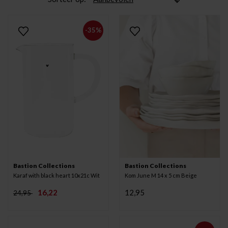
-35%
Bastion Collections
Bastion Collections
Karaf with black heart 10x21c Wit
Kom June M 14 x 5 cm Beige
16,22
12,95
24,95