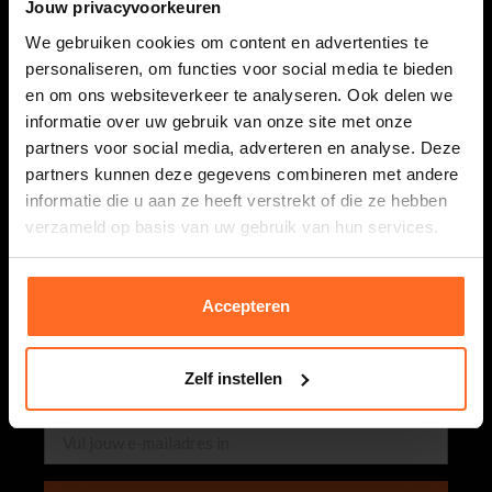
0118 586 400
Jouw privacyvoorkeuren
Maandag t/m vrijdag van 08.30 tot 17.00 uur.
We gebruiken cookies om content en advertenties te
webshop@bomont.nl
personaliseren, om functies voor social media te bieden
Binnen 2 werkdagen antwoord op je vraag
en om ons websiteverkeer te analyseren. Ook delen we
informatie over uw gebruik van onze site met onze
partners voor social media, adverteren en analyse. Deze
Bomont
partners kunnen deze gegevens combineren met andere
informatie die u aan ze heeft verstrekt of die ze hebben
Klantenservice
verzameld op basis van uw gebruik van hun services.
Nieuwsbrief
Accepteren
Schrijf je in & ontvang € 5,- shoptegoed! Ontvang een
paar keer per week de leukste (exclusieve!) acties &
Zelf instellen
nieuwste items.