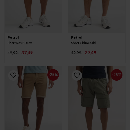
Petrol
Petrol
Short Ros Blauw
Short Chino Kaki
37,49
37,49
49,99
49,99
-25%
-25%