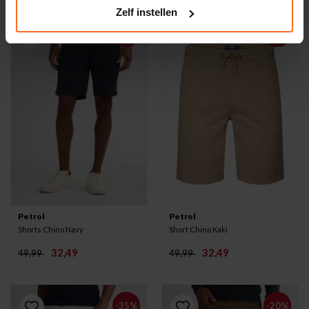
Zelf instellen
-35%
-35%
Petrol
Petrol
Shorts Chino Navy
Short Chino Kaki
32,49
32,49
49,99
49,99
-35%
-20%