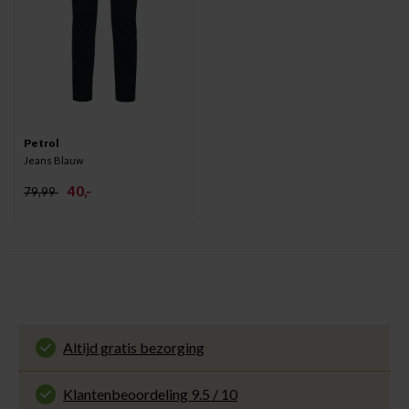
Petrol
Jeans Blauw
40,-
79,99
Altijd gratis bezorging
En binnen 1 tot 3 werkdagen door DHL
thuisbezorgd. Bekijk alle informatie over
Klantenbeoordeling 9.5 / 10
de
bezorgtijd
.