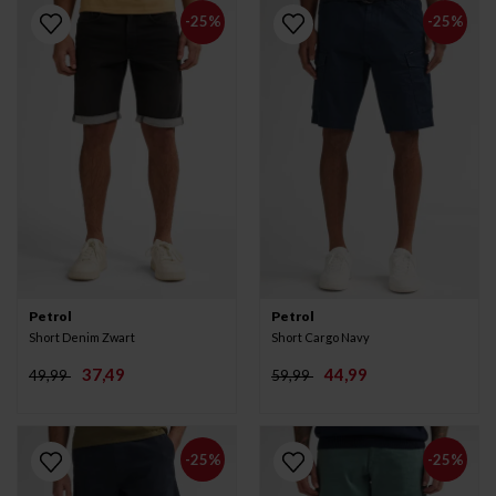
-25%
-25%
Petrol
Petrol
Short Denim Zwart
Short Cargo Navy
37,49
44,99
49,99
59,99
-25%
-25%