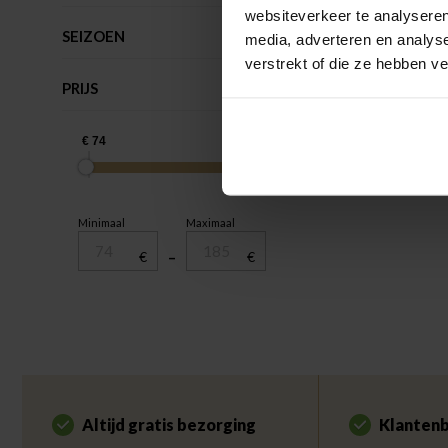
websiteverkeer te analyseren
SEIZOEN
media, adverteren en analys
verstrekt of die ze hebben v
PRIJS
Minimaal
Maximaal
€
–
€
Altijd gratis bezorging
Klantenb