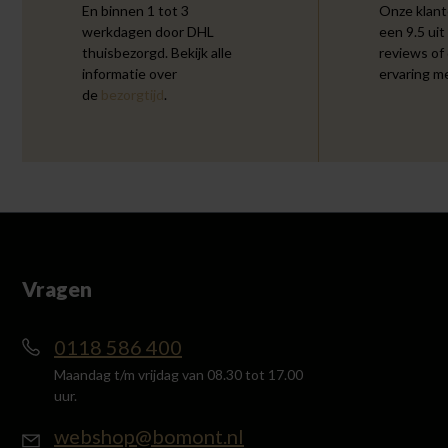
En binnen 1 tot 3
Onze klant
werkdagen door DHL
een 9.5 uit
thuisbezorgd. Bekijk alle
reviews of
informatie over
ervaring m
de
bezorgtijd
.
Vragen
0118 586 400
Maandag t/m vrijdag van 08.30 tot 17.00
uur.
webshop@bomont.nl