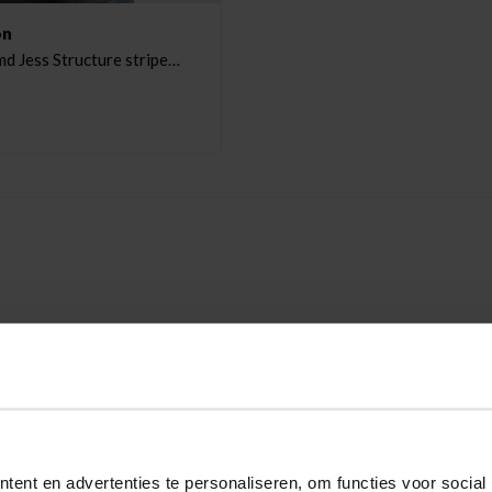
on
d Jess Structure stripe
ent en advertenties te personaliseren, om functies voor social