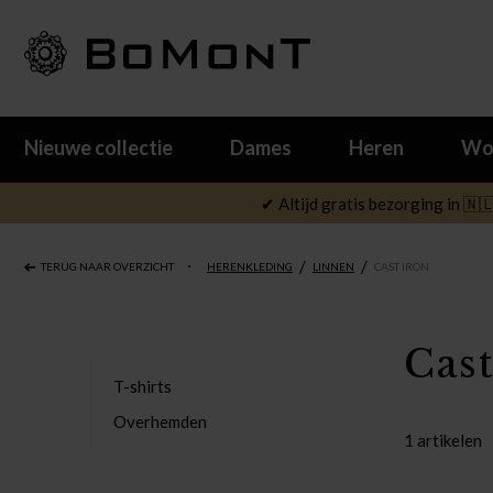
Nieuwe collectie
Dames
Heren
Wo
✔ Altijd gratis bezorging in 🇳
/
/
TERUG NAAR OVERZICHT
HERENKLEDING
LINNEN
CAST IRON
Cas
T-shirts
Overhemden
1 artikelen