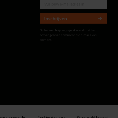
Inschrijven
Bij het inschrijven ga je akkoord met het
ontvangen van commerciële e-mails van
Bomont.
ene voorwaarden
Cookies & privacy
© copyright bomont