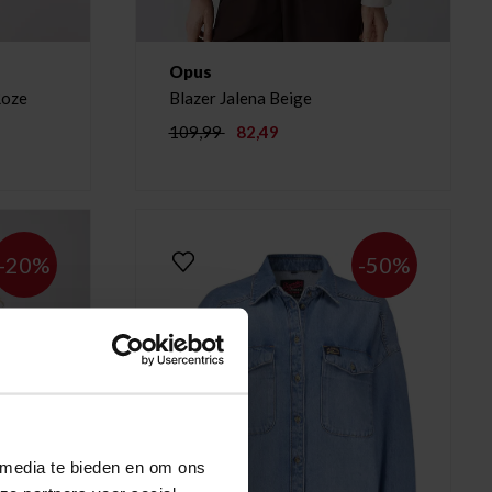
Opus
Roze
Blazer Jalena Beige
109,99
82,49
-20%
-50%
 media te bieden en om ons