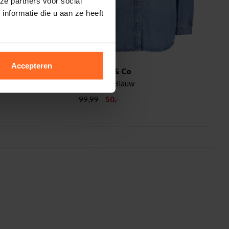
ze partners voor social
nformatie die u aan ze heeft
Accepteren
Superdry & Co
Overshirt Blauw
99,99
50,-