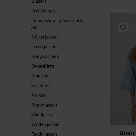
Blazers
Trenchcoats
Donsjassen - gewatteerde
jas
Spijkerjassen
Leren jassen
Bodywarmers
Overshirts
Mantels
Softshells
Parka's
Regenjassen
Windjacks
Wollen jassen
Sisters
Teddy jassen