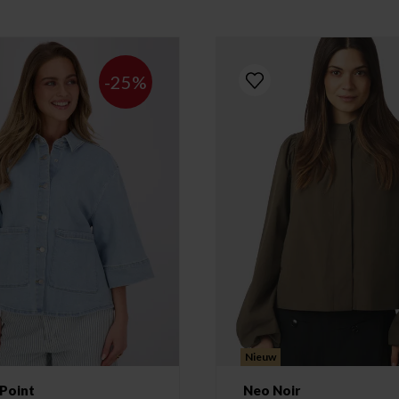
-25%
Nieuw
 Point
Neo Noir