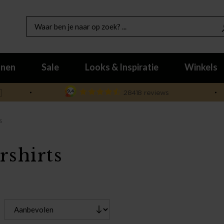
nen
Sale
Looks & Inspiratie
Winkels

S
rshirts