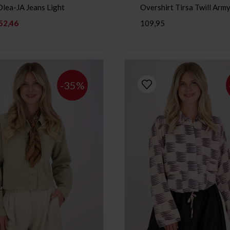
Olea-JA Jeans Light
Overshirt Tirsa Twill Arm
52,46
109,95
-35%