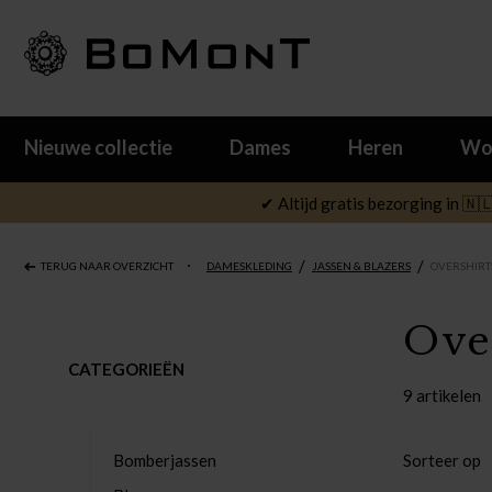
Nieuwe collectie
Dames
Heren
Wo
✔ Altijd gratis bezorging in 🇳
/
/
TERUG NAAR OVERZICHT
DAMESKLEDING
JASSEN & BLAZERS
OVERSHIRT
Ove
CATEGORIEËN
9 artikelen
Bomberjassen
Sorteer op