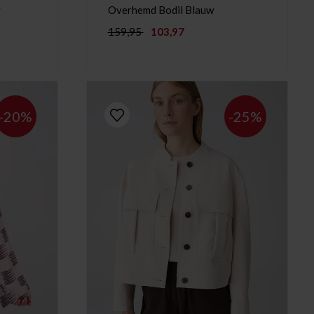
y
Overhemd Bodil Blauw
159,95
103,97
-20%
-25%