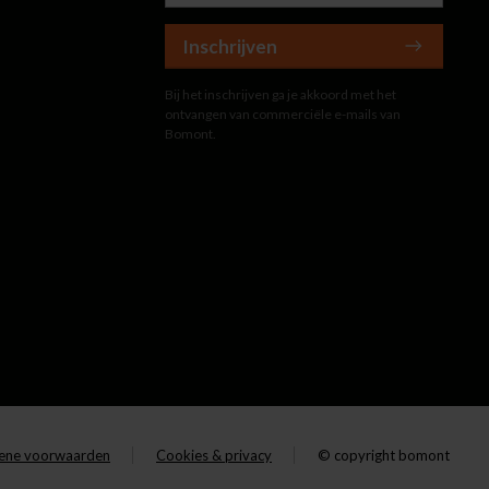
Inschrijven
Bij het inschrijven ga je akkoord met het
ontvangen van commerciële e-mails van
Bomont.
ene voorwaarden
Cookies & privacy
© copyright bomont