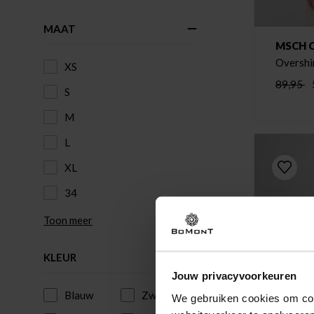
MAAT
MSCH 
Overshir
XS
89,95
S
M
L
XL
34
Toon meer
KLEUR
Jouw privacyvoorkeuren
Blauw
Zwart
We gebruiken cookies om cont