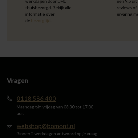
werkdagen door DHL
een 9.5 uit
thuisbezorgd. Bekijk alle
reviews of
informatie over
ervaring m
de
bezorgtijd
.
Vragen
0118 586 400
Maandag t/m vrijdag van 08.30 tot 17.00
uur.
webshop@bomont.nl
Binnen 2 werkdagen antwoord op je vraag