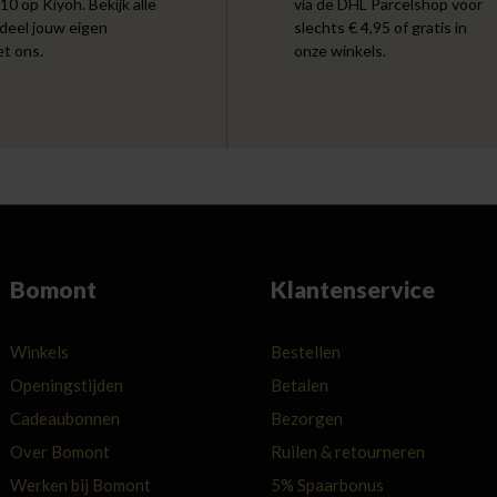
 10 op Kiyoh. Bekijk alle
via de DHL Parcelshop voor
 deel jouw eigen
slechts € 4,95 of gratis in
et ons.
onze winkels.
Bomont
Klantenservice
Winkels
Bestellen
Openingstijden
Betalen
Cadeaubonnen
Bezorgen
Over Bomont
Ruilen & retourneren
Werken bij Bomont
5% Spaarbonus