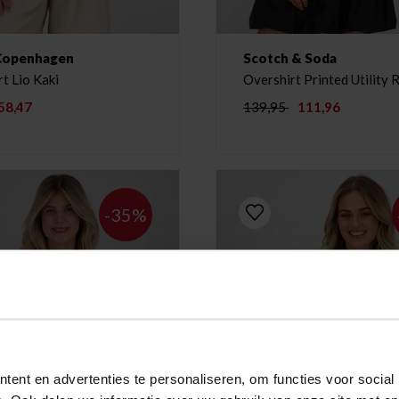
Copenhagen
Scotch & Soda
t Lio Kaki
Overshirt Printed Utility 
58,47
139,95
111,96
-35%
ent en advertenties te personaliseren, om functies voor social