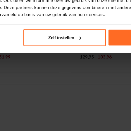
. Ook delen we informatie over uw gebruik van onze site met on
e. Deze partners kunnen deze gegevens combineren met andere i
erzameld op basis van uw gebruik van hun services.
Zelf instellen
ack
Scotch & Soda
t Steffi Grijs
Overshirt Zwart
51,99
129,95
103,96