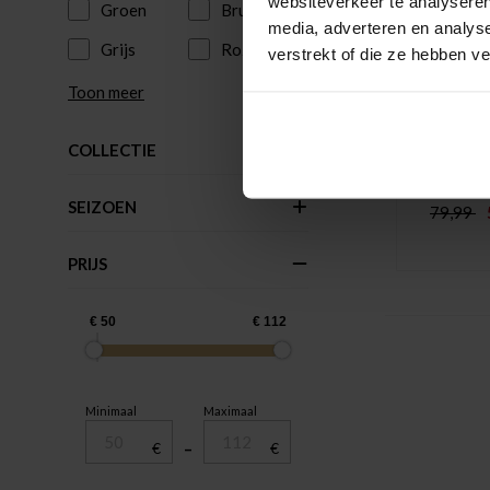
websiteverkeer te analyseren
Groen
Bruin
media, adverteren en analys
Grijs
Roze
verstrekt of die ze hebben v
Toon meer
COLLECTIE
With Bl
Overshir
SEIZOEN
79,99
PRIJS
Minimaal
Maximaal
€
–
€