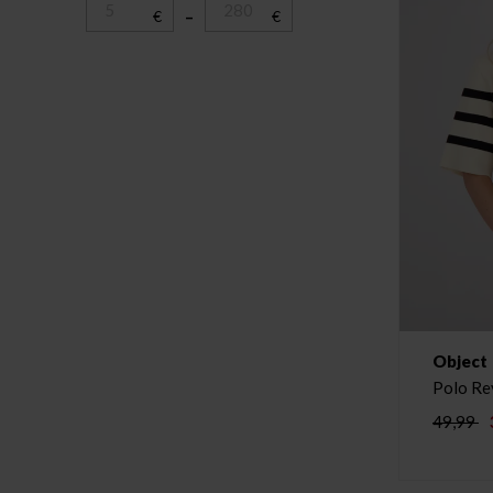
€
–
€
Object
Polo Re
49,99