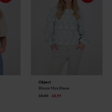
Object
Blouse Mya Blauw
59,99
38,99