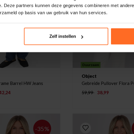
e. Deze partners kunnen deze gegevens combineren met andere i
erzameld op basis van uw gebruik van hun services.
Zelf instellen
Duurzaam
Object
rame Barrel HW Jeans
Gebreide Pullover Flora P
42,24
59,99
38,99
-35%