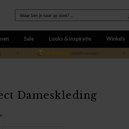
nen
Sale
Looks & Inspiratie
Winkels

ect Dameskleding
en