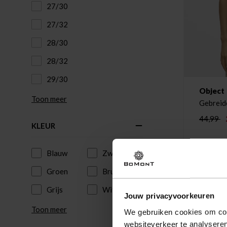
27/30
27/32
28/30
28/32
29/30
Object
Toon meer
Gebreid
44,99
KLEUR
Blauw
Zwart
Groen
Bruin
Grijs
Wit
Jouw privacyvoorkeuren
Toon meer
We gebruiken cookies om cont
websiteverkeer te analyseren