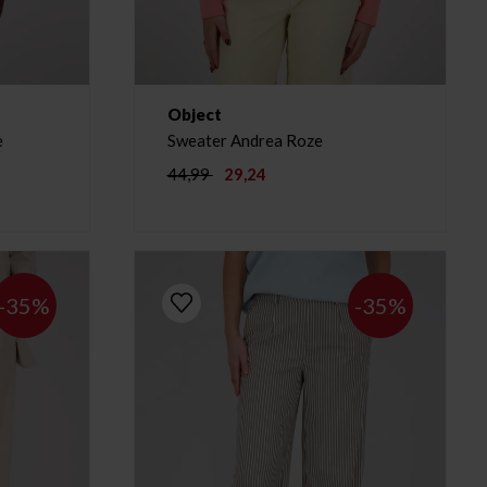
Object
e
Sweater Andrea Roze
44,99
29,24
-35%
-35%