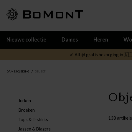
Nieuwe collectie
Dames
Heren
Wo
✔ Altijd gratis bezorging in 🇳
/
DAMESKLEDING
OBJECT
Obj
Jurken
Broeken
138 artikel
Tops & T-shirts
Jassen & Blazers