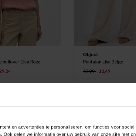
Object
e pullover Elva Roze
Pantalon Lisa Beige
29,24
49,99
32,49
-35%
ent en advertenties te personaliseren, om functies voor social
. Ook delen we informatie over uw gebruik van onze site met on