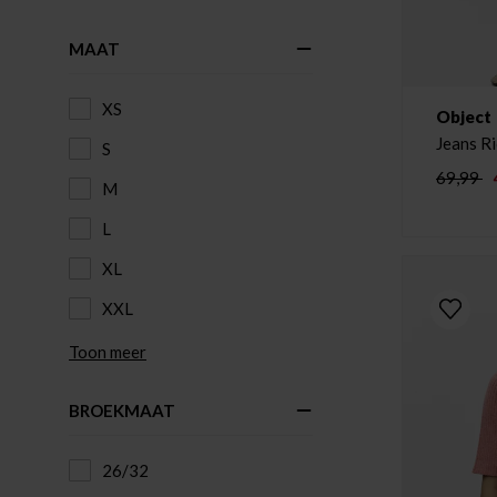
MAAT
XS
Object
Jeans R
S
69,99
M
L
XL
XXL
Toon meer
BROEKMAAT
26/32