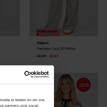
Bruiloftskledin
g
Object
Pantalon Lisa Off White
49,99
32,49
-35%
-35%
 media te bieden en om ons
ze partners voor social