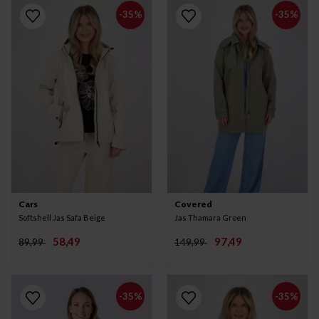
-35%
-35%
Cars
Covered
Softshell Jas Safa Beige
Jas Thamara Groen
58,49
97,49
89,99
149,99
-35%
-35%