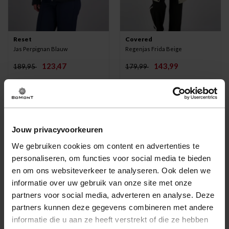
Reset
Covered
Jas Perpignan Blauw
Regenjas Frida Beige
123,47
143,99
189,95
179,99
Jouw privacyvoorkeuren
Koop jouw dames softshell jas
We gebruiken cookies om content en advertenties te
personaliseren, om functies voor social media te bieden
bij Bomont
en om ons websiteverkeer te analyseren. Ook delen we
informatie over uw gebruik van onze site met onze
De softshell dames jassen staan bekend om het feit dat
partners voor social media, adverteren en analyse. Deze
ze waterafstotend, super ademend, soepel en rekbaar
partners kunnen deze gegevens combineren met andere
zijn. In tijden van regen en wind is deze jas de ideale
informatie die u aan ze heeft verstrekt of die ze hebben
keuze om te dragen. Door het softshell materiaal is dit