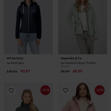
HV Society
Superdry & Co
Jas Roos Navy
Jas Hooded Classic Trekker
Groen
90,97
64,99
139,95
99,99
-35%
-20%