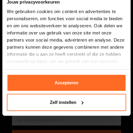
0118 586 400
Jouw privacyvoorkeuren
Maandag t/m vrijdag van 08.30 tot 17.00 uur.
We gebruiken cookies om content en advertenties te
webshop@bomont.nl
personaliseren, om functies voor social media te bieden
Binnen 2 werkdagen antwoord op je vraag
en om ons websiteverkeer te analyseren. Ook delen we
informatie over uw gebruik van onze site met onze
partners voor social media, adverteren en analyse. Deze
Bomont
partners kunnen deze gegevens combineren met andere
informatie die u aan ze heeft verstrekt of die ze hebben
Klantenservice
verzameld op basis van uw gebruik van hun services.
Nieuwsbrief
Accepteren
Schrijf je in & ontvang € 5,- shoptegoed! Ontvang een
paar keer per week de leukste (exclusieve!) acties &
Zelf instellen
nieuwste items.