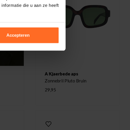
nformatie die u aan ze heeft
Accepteren
A Kjaerbede aps
Zonnebril Pluto Bruin
29,95