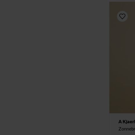
A Kjaer
Zonnebr