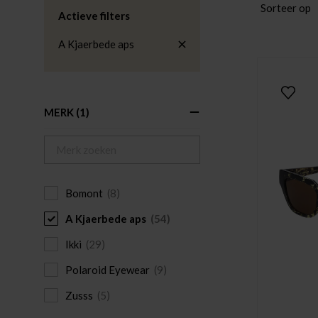
Sorteer op
Actieve filters
A Kjaerbede aps
MERK
(1)
Bomont
(8)
A Kjaerbede aps
(54)
Ikki
(29)
Polaroid Eyewear
(9)
Zusss
(5)