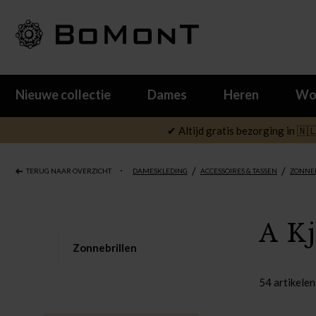
Nieuwe collectie
Dames
Heren
Wo
✔ Altijd gratis bezorging in 🇳
/
/
TERUG NAAR OVERZICHT
DAMESKLEDING
ACCESSOIRES & TASSEN
ZONNE
A K
Zonnebrillen
54 artikelen