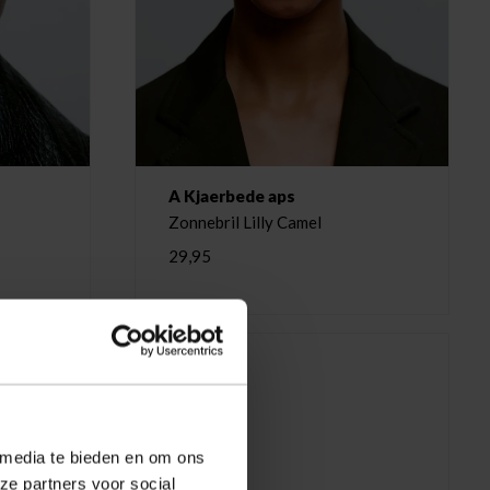
A Kjaerbede aps
Zonnebril Lilly Camel
29,95
 media te bieden en om ons
ze partners voor social