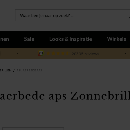
nen
Sale
Looks & Inspiratie
Winkels

/
BRILLEN
A KJAERBEDE APS
jaerbede aps Zonnebril