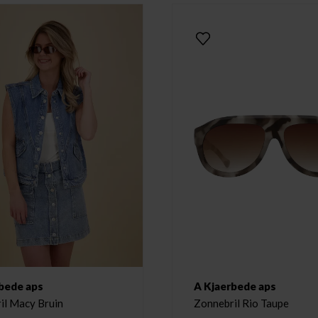
bede aps
A Kjaerbede aps
il Macy Bruin
Zonnebril Rio Taupe