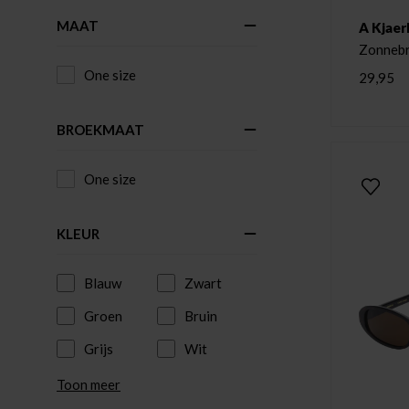
MAAT
A Kjaer
Zonnebr
One size
29,95
BROEKMAAT
One size
KLEUR
Blauw
Zwart
Groen
Bruin
Grijs
Wit
Toon meer