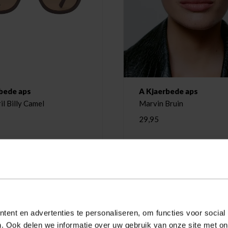
bede aps
A Kjaerbede aps
l Billy Camel
Marvin Bruin
29,95
ent en advertenties te personaliseren, om functies voor social
. Ook delen we informatie over uw gebruik van onze site met on