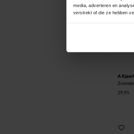
media, adverteren en analys
verstrekt of die ze hebben v
A Kjaer
Zonnebr
29,95