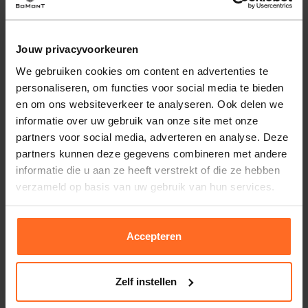
Voorzien van zakken aan de voorzijde met rits. Draag over
een vest of trui voor extra comfort onderweg.
Jouw privacyvoorkeuren
Eigenschappen
We gebruiken cookies om content en advertenties te
personaliseren, om functies voor social media te bieden
Artikelnummer
259335-BG
en om ons websiteverkeer te analyseren. Ook delen we
Leveranciersnummer
frm0532-ss26
Altijd gratis bezorging
informatie over uw gebruik van onze site met onze
Categorie
Bodywarmers
Bezorging is altijd gratis, binnen 1-3 werkdagen
partners voor social media, adverteren en analyse. Deze
thuisgeleverd met DHL.
Merk
Airforce
partners kunnen deze gegevens combineren met andere
Kleur
Beige
informatie die u aan ze heeft verstrekt of die ze hebben
Retourneren
verzameld op basis van uw gebruik van hun services.
Kwaliteit
100% Polyester, 92%
Binnen 30 dagen eenvoudig retourneren via DHL voor
Polyester, 8% Elastaan
slechts € 4,95 of op eigen kosten via PostNL. In de
Bomont winkels kunt u ook gratis retourneren.
Accepteren
Betalen
iDeal, Riverty (Afterpay), creditcard of Paypal, kies zelf
Zelf instellen
één van de vele betaalopties.