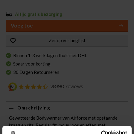
Altijd gratis bezorging
Voeg toe
Zet op verlanglijst
Binnen 1-3 werkdagen thuis met DHL
Spaar voor korting
30 Dagen Retourneren
Omschrijving
Gewatteerde Bodywarmer van Airforce met opstaande
kraag en rits. Regular fit, mouwloos en effen, met
horizontale stiksels voor een sportieve, casual uitstraling.