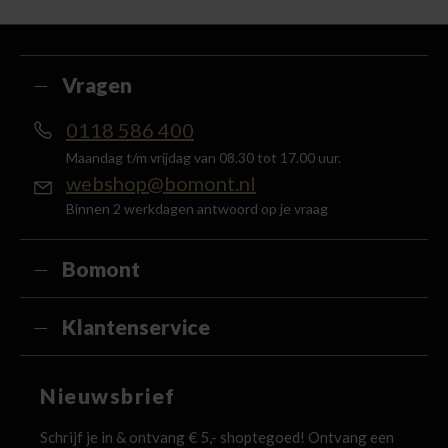
met je account en ontvang 5% van het bedrag
terug in de vorm van een waardecheque.
Vragen
0118 586 400
Maandag t/m vrijdag van 08.30 tot 17.00 uur.
webshop@bomont.nl
Binnen 2 werkdagen antwoord op je vraag
Bomont
Klantenservice
Nieuwsbrief
Schrijf je in & ontvang € 5,- shoptegoed! Ontvang een