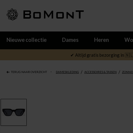
Nieuwe collectie
Dames
Heren
Wo
✔ Altijd gratis bezorging in 🇳
/
/
TERUG NAAR OVERZICHT
DAMESKLEDING
ACCESSOIRES & TASSEN
ZONNE