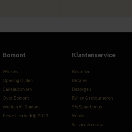
Bomont
Klantenservice
Winkels
Bestellen
Openingstijden
Betalen
Cadeaubonnen
Bezorgen
Over Bomont
Ruilen & retourneren
Werken bij Bomont
5% Spaarbonus
Beste Leerbedrijf 2023
Winkels
Service & contact