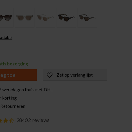
attabel
atis bezorging
eg toe
Zet op verlanglijst
3 werkdagen thuis met DHL
r korting
 Retourneren