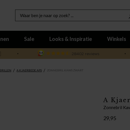
nen
Sale
Looks & Inspiratie
Winkels

/
/
BRILLEN
A KJAERBEDE APS
ZONNEBRIL KAWS ZWART
A Kjae
Zonnebril Ka
29,95