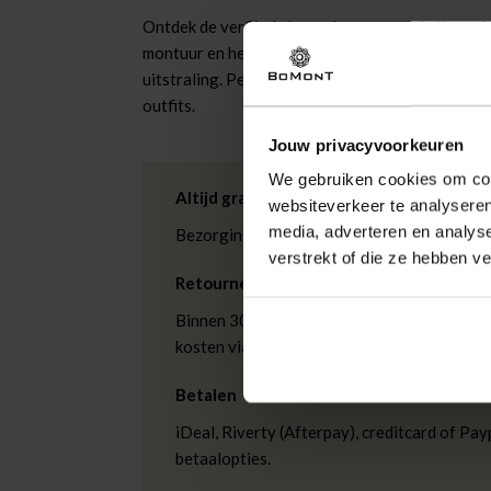
Ontdek de verfijnde kaws dames zonnebril van A 
montuur en heldere glazen biedt deze bril niet 
uitstraling. Perfect voor elke gelegenheid en e
outfits.
Jouw privacyvoorkeuren
We gebruiken cookies om cont
Altijd gratis bezorging
websiteverkeer te analyseren
media, adverteren en analys
Bezorging is altijd gratis, binnen 1-3 wer
verstrekt of die ze hebben v
Retourneren
Binnen 30 dagen eenvoudig retourneren via
kosten via PostNL. In de Bomont winkels ku
Betalen
iDeal, Riverty (Afterpay), creditcard of Payp
betaalopties.