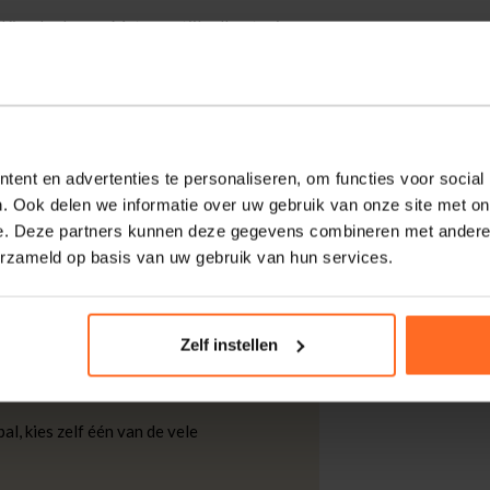
Kjaerbede aps. Met een stijlvolle, stevige
alleen bescherming, maar ook een modieuze
envoudig te combineren met verschillende
ent en advertenties te personaliseren, om functies voor social
. Ook delen we informatie over uw gebruik van onze site met on
e. Deze partners kunnen deze gegevens combineren met andere i
kdagen thuisgeleverd met DHL.
erzameld op basis van uw gebruik van hun services.
 DHL voor slechts € 4,95 of op eigen
Zelf instellen
nt u ook gratis retourneren.
al, kies zelf één van de vele