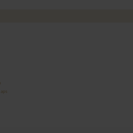
n
 aps