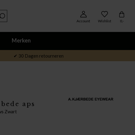
Account
Wishlist
0,-
Merken
✔ 30 Dagen retourneren
rbede aps
ws Zwart