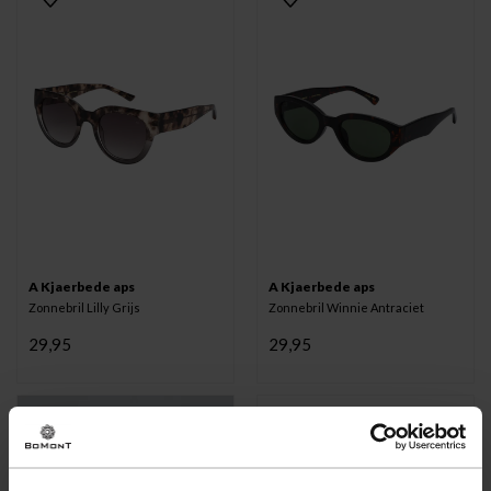
A Kjaerbede aps
A Kjaerbede aps
Zonnebril Lilly Grijs
Zonnebril Winnie Antraciet
29,95
29,95