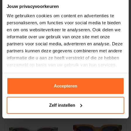
Jouw privacyvoorkeuren
We gebruiken cookies om content en advertenties te
personaliseren, om functies voor social media te bieden
en om ons websiteverkeer te analyseren. Ook delen we
informatie over uw gebruik van onze site met onze
partners voor social media, adverteren en analyse. Deze
partners kunnen deze gegevens combineren met andere
informatie die u aan ze heeft verstrekt of die ze hebben
A Kjaerbede aps
A Kjaerbede aps
verzameld op basis van uw gebruik van hun services.
Bate Grijs
Zonnebril Billy Zwart
29,95
29,95
Accepteren
Zelf instellen