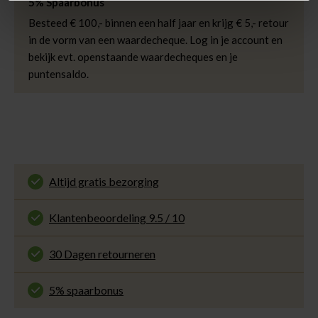
5% Spaarbonus
Afmetingen
Lieuwe is 190 cm en
draagt maat 33/34
Besteed € 100,- binnen een half jaar en krijg € 5,- retour
in de vorm van een waardecheque. Log in je account en
bekijk evt. openstaande waardecheques en je
puntensaldo.
Altijd gratis bezorging
En binnen 1 tot 3 werkdagen door DHL
thuisbezorgd. Bekijk alle informatie over
Klantenbeoordeling 9.5 / 10
de
bezorgtijd
.
Onze klanten beoordelen ons met een 9.5 uit 10
op Kiyoh. Bekijk alle reviews of deel jouw eigen
30 Dagen retourneren
ervaring met ons.
Gemakkelijk en voordelig via de DHL Parcelshop
voor slechts € 4,95 of gratis in onze winkels.
5% spaarbonus
Besteed min. € 100,- binnen een half jaar, bestel