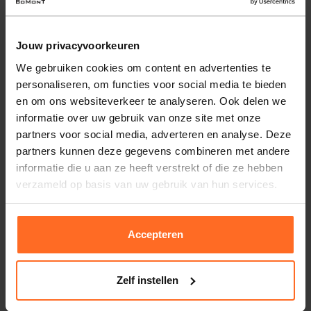
en V-shaped coin pocket, is de V12 jeans een must-have
toevoeging aan je garderobe.
Jouw privacyvoorkeuren
Eigenschappen
We gebruiken cookies om content en advertenties te
Artikelnummer
211266-JL
personaliseren, om functies voor social media te bieden
en om ons websiteverkeer te analyseren. Ook delen we
Leveranciersnummer
VTR912
Altijd gratis bezorging
informatie over uw gebruik van onze site met onze
Categorie
Jeans
Bezorging is altijd gratis, binnen 1-3 werkdagen
partners voor social media, adverteren en analyse. Deze
thuisgeleverd met DHL.
Merk
Vanguard
partners kunnen deze gegevens combineren met andere
Doelgroep
Heren
informatie die u aan ze heeft verstrekt of die ze hebben
Retourneren
Wassen
30°c Fijne Was, Niet In
verzameld op basis van uw gebruik van hun services.
Binnen 30 dagen eenvoudig retourneren via DHL voor
Droger, Lage Temp Strijk
slechts € 4,95 of op eigen kosten via PostNL. In de
Pasvorm
Slim Fit
, Straight Fit
Bomont winkels kunt u ook gratis retourneren.
Accepteren
Kleur
Jeans Light
Betalen
Kwaliteit
92% Katoen / 6%
iDeal, Riverty (Afterpay), creditcard of Paypal, kies zelf
Elastomultiester / 2%
Zelf instellen
één van de vele betaalopties.
ELASTANE