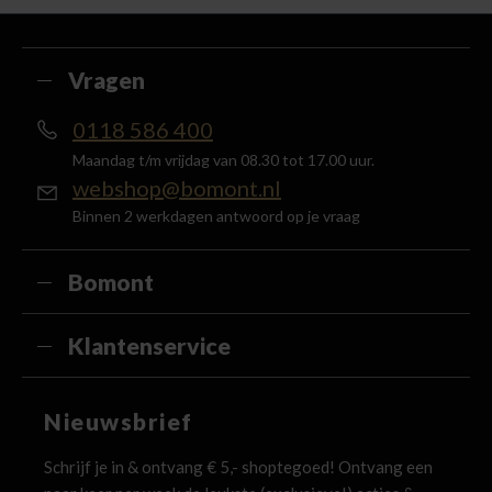
met je account en ontvang 5% van het bedrag
terug in de vorm van een waardecheque.
Vragen
0118 586 400
Maandag t/m vrijdag van 08.30 tot 17.00 uur.
webshop@bomont.nl
Binnen 2 werkdagen antwoord op je vraag
Bomont
Klantenservice
Nieuwsbrief
Schrijf je in & ontvang € 5,- shoptegoed! Ontvang een