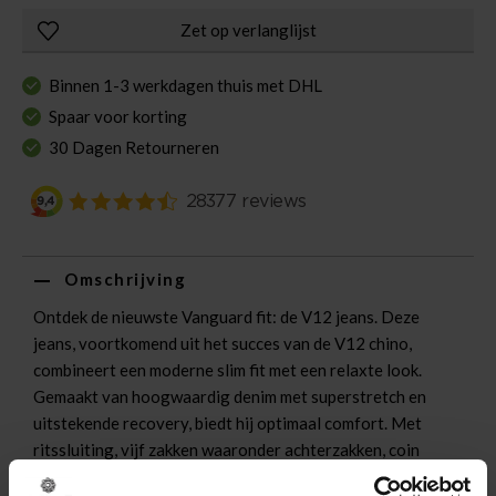
Zet op verlanglijst
Binnen 1-3 werkdagen thuis met DHL
Spaar voor korting
30 Dagen Retourneren
Omschrijving
Ontdek de nieuwste Vanguard fit: de V12 jeans. Deze
jeans, voortkomend uit het succes van de V12 chino,
combineert een moderne slim fit met een relaxte look.
Gemaakt van hoogwaardig denim met superstretch en
uitstekende recovery, biedt hij optimaal comfort. Met
ritssluiting, vijf zakken waaronder achterzakken, coin
pocket en voorzakken, en details zoals de leren back patch