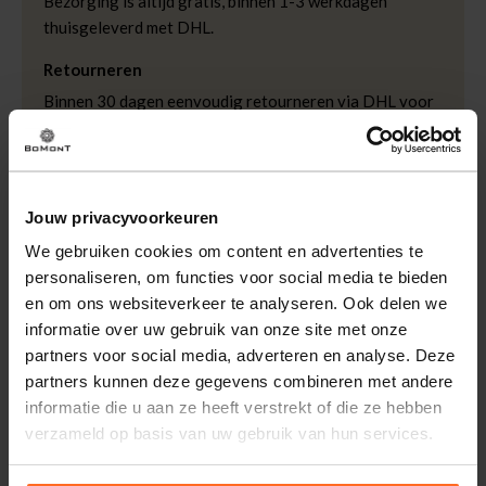
Bezorging is altijd gratis, binnen 1-3 werkdagen
thuisgeleverd met DHL.
Merk
Tresanti
Doelgroep
Heren
Retourneren
Kleur
Bruin
Binnen 30 dagen eenvoudig retourneren via DHL voor
Maat riem
95 cm
, 105 cm
slechts € 4,95 of op eigen kosten via PostNL. In de
Bomont winkels kunt u ook gratis retourneren.
Kwaliteit
100% ELASTANE
Betalen
Jouw privacyvoorkeuren
iDeal, Riverty (Afterpay), creditcard of Paypal, kies zelf
We gebruiken cookies om content en advertenties te
één van de vele betaalopties.
personaliseren, om functies voor social media te bieden
5% Spaarbonus
en om ons websiteverkeer te analyseren. Ook delen we
Besteed € 100,- binnen een half jaar en krijg € 5,- retour
informatie over uw gebruik van onze site met onze
in de vorm van een waardecheque. Log in je account en
partners voor social media, adverteren en analyse. Deze
bekijk evt. openstaande waardecheques en je
partners kunnen deze gegevens combineren met andere
puntensaldo.
informatie die u aan ze heeft verstrekt of die ze hebben
verzameld op basis van uw gebruik van hun services.