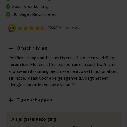
Spaar voor korting
30 Dagen Retourneren
Omschrijving
De Riem Erling van Tresanti is een stijlvolle en veelzijdige
heren riem. Met een effen patroon en een combinatie van
knoop- en ritssluiting biedt deze riem zowel functionaliteit
als mode. Ideaal voor elke gelegenheid, voegt het een
vleugje elegantie toe aan elke outfit.
Eigenschappen
Artikelnummer
216391-BR
Leveranciersnummer
TRBEZZ007
Altijd gratis bezorging
Categorie
Riemen