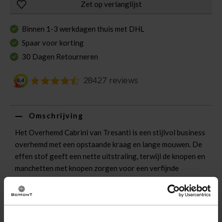
Zet op verlanglijst
Binnen 1-3 werkdagen thuis met DHL
Spaar voor korting
30 Dagen Retourneren
Omschrijving
Het Overhemd Cabrini van Tresanti is een stijlvol business
overhemd met een opstaande kraag en lange mouwen. De
effen stof geeft een nette uitstraling, terwijl de knopen en
manchetten met knopen zorgen voor een verfijnde
afwerking, perfect voor elke formele gelegenheid.
Eigenschappen