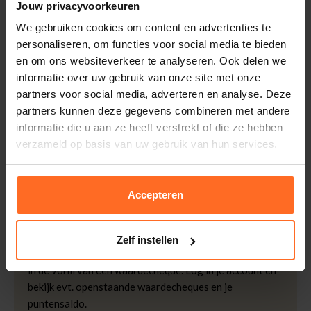
Artikelnummer
252489-JN
Jouw privacyvoorkeuren
Leveranciersnummer
TRSHJA411
Altijd gratis bezorging
We gebruiken cookies om content en advertenties te
Categorie
Lange mouw
personaliseren, om functies voor social media te bieden
Bezorging is altijd gratis, binnen 1-3 werkdagen
en om ons websiteverkeer te analyseren. Ook delen we
thuisgeleverd met DHL.
Merk
Tresanti
informatie over uw gebruik van onze site met onze
Doelgroep
Heren
Retourneren
partners voor social media, adverteren en analyse. Deze
Mouwlengte
Lange Mouw
Binnen 30 dagen eenvoudig retourneren via DHL voor
partners kunnen deze gegevens combineren met andere
Kleur
Jeans kleur
slechts € 4,95 of op eigen kosten via PostNL. In de
informatie die u aan ze heeft verstrekt of die ze hebben
Bomont winkels kunt u ook gratis retourneren.
Kwaliteit
70% Katoen, 30%
verzameld op basis van uw gebruik van hun services.
Linnen
Betalen
iDeal, Riverty (Afterpay), creditcard of Paypal, kies zelf
Accepteren
één van de vele betaalopties.
5% Spaarbonus
Zelf instellen
Besteed € 100,- binnen een half jaar en krijg € 5,- retour
in de vorm van een waardecheque. Log in je account en
bekijk evt. openstaande waardecheques en je
puntensaldo.