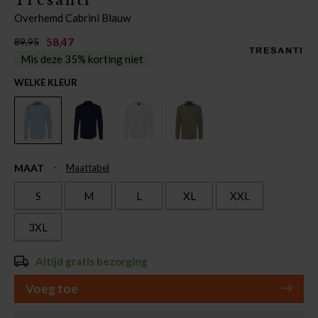
Overhemd Cabrini Blauw
58,47
89,95
Mis deze 35% korting niet
WELKE KLEUR
MAAT
Maattabel
S
M
L
XL
XXL
3XL
Altijd gratis bezorging
Voeg toe