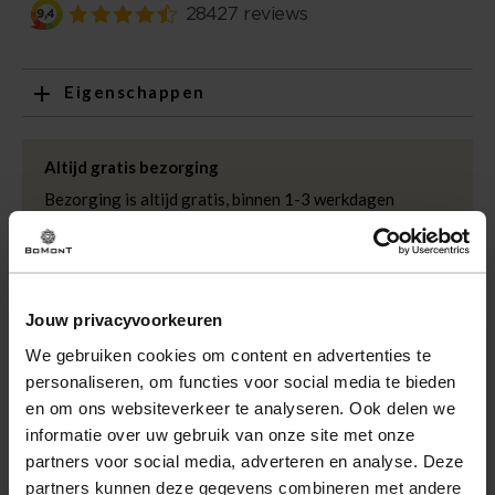
Eigenschappen
Artikelnummer
218844-CR
Leveranciersnummer
TRKWGA036BK
Altijd gratis bezorging
Categorie
T-shirts
Bezorging is altijd gratis, binnen 1-3 werkdagen
thuisgeleverd met DHL.
Merk
Tresanti
Kleur
Creme
Retourneren
Kwaliteit
81% viscose, 19%
Binnen 30 dagen eenvoudig retourneren via DHL voor
polyamide
Jouw privacyvoorkeuren
slechts € 4,95 of op eigen kosten via PostNL. In de
Bomont winkels kunt u ook gratis retourneren.
We gebruiken cookies om content en advertenties te
personaliseren, om functies voor social media te bieden
Betalen
en om ons websiteverkeer te analyseren. Ook delen we
iDeal, Riverty (Afterpay), creditcard of Paypal, kies zelf
informatie over uw gebruik van onze site met onze
één van de vele betaalopties.
partners voor social media, adverteren en analyse. Deze
partners kunnen deze gegevens combineren met andere