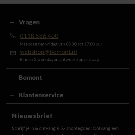
met je account en ontvang 5% van het bedrag
terug in de vorm van een waardecheque.
Vragen
0118 586 400
Maandag t/m vrijdag van 08.30 tot 17.00 uur.
webshop@bomont.nl
Binnen 2 werkdagen antwoord op je vraag
Bomont
Klantenservice
Nieuwsbrief
Schrijf je in & ontvang € 5,- shoptegoed! Ontvang een