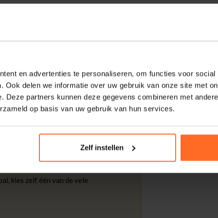
m, polokraag met spreidkraag en korte
erp krijgt een herkenbaar logo op de borst
en staat ook netjes op een chino of jeans.
ent en advertenties te personaliseren, om functies voor social
. Ook delen we informatie over uw gebruik van onze site met on
kdagen thuisgeleverd met DHL.
e. Deze partners kunnen deze gegevens combineren met andere i
erzameld op basis van uw gebruik van hun services.
 DHL voor slechts € 4,95 of op eigen
nt u ook gratis retourneren.
Zelf instellen
al, kies zelf één van de vele