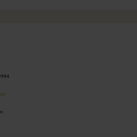
994
ger
en