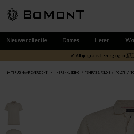
Nieuwe collectie
Dames
Heren
Wo
✔ Altijd gratis bezorging in 🇳
/
/
/
TERUG NAAR OVERZICHT
HERENKLEDING
T-SHIRTS & POLO'S
POLO'S
T