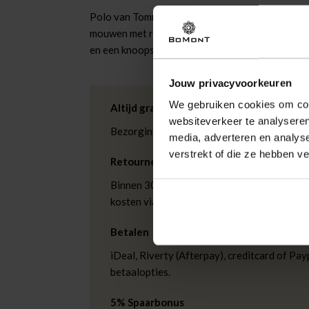
Polo van Tommy Hilfiger met een regular pasvor
mouwen met ribgebreide boorden. Het effen ontw
en een knoopsluiting. Draagt comfortabel casual 
Jouw privacyvoorkeuren
We gebruiken cookies om cont
Altijd gratis bezorging
websiteverkeer te analyseren
Bezorging is altijd gratis, binnen 1-3 wer
media, adverteren en analys
verstrekt of die ze hebben v
Retourneren
Binnen 30 dagen eenvoudig retourneren via
kosten via PostNL. In de Bomont winkels ku
Betalen
iDeal, Riverty (Afterpay), creditcard of Payp
betaalopties.
5% Spaarbonus