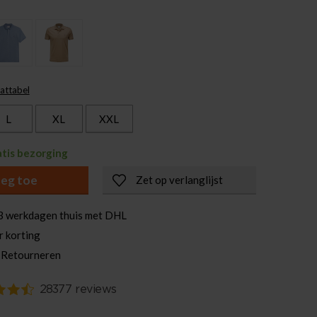
attabel
L
XL
XXL
atis bezorging
eg toe
Zet op verlanglijst
3 werkdagen thuis met DHL
r korting
 Retourneren