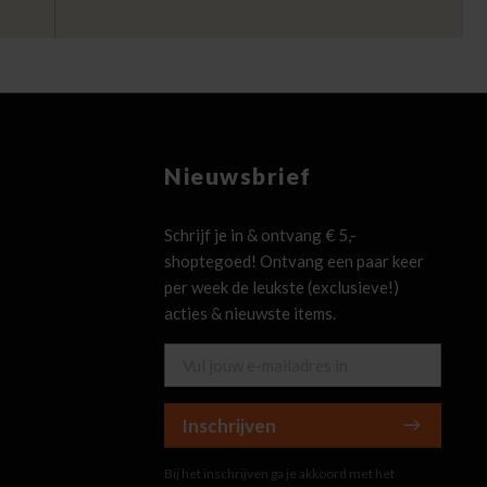
Nieuwsbrief
Schrijf je in & ontvang € 5,-
shoptegoed! Ontvang een paar keer
per week de leukste (exclusieve!)
acties & nieuwste items.
Inschrijven
Bij het inschrijven ga je akkoord met het