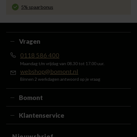
voor slechts € 4,95 of gratis in onze winkels.
5% spaarbonus
Besteed min. € 100,- binnen een half jaar, bestel
met je account en ontvang 5% van het bedrag
terug in de vorm van een waardecheque.
Vragen
0118 586 400
Maandag t/m vrijdag van 08.30 tot 17.00 uur.
webshop@bomont.nl
Binnen 2 werkdagen antwoord op je vraag
Bomont
Klantenservice
Nieuwsbrief