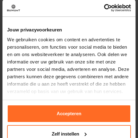
Het Superdry T-shirt biedt een casual stijl met een ronde
hals en korte mouwen, perfect voor een dagelijkse look. De
effen kleur maakt het veelzijdig voor elke gelegenheid,
terwijl het merk subtiel zichtbaar is voor een trendy touch.
Jouw privacyvoorkeuren
We gebruiken cookies om content en advertenties te
Eigenschappen
personaliseren, om functies voor social media te bieden
en om ons websiteverkeer te analyseren. Ook delen we
Artikelnummer
259636-OR
informatie over uw gebruik van onze site met onze
Leveranciersnummer
M1011245A.1
Altijd gratis bezorging
partners voor social media, adverteren en analyse. Deze
Categorie
T-shirts
Bezorging is altijd gratis, binnen 1-3 werkdagen
partners kunnen deze gegevens combineren met andere
thuisgeleverd met DHL.
Merk
Superdry & Co
informatie die u aan ze heeft verstrekt of die ze hebben
verzameld op basis van uw gebruik van hun services.
Doelgroep
Heren
Retourneren
Mouwlengte
Korte Mouw
Binnen 30 dagen eenvoudig retourneren via DHL voor
Wassen
30°c Fijne Was, Niet In
slechts € 4,95 of op eigen kosten via PostNL. In de
Accepteren
Droger, Lage Temp Strijk
Bomont winkels kunt u ook gratis retourneren.
Pasvorm
Slim Fit
Betalen
Zelf instellen
Kleur
Oranje