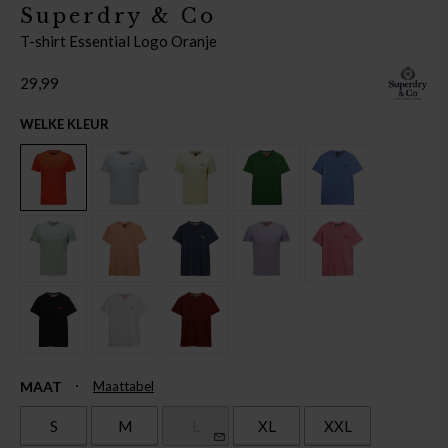
Superdry & Co
T-shirt Essential Logo Oranje
29,99
WELKE KLEUR
MAAT
Maattabel
S
M
L
XL
XXL