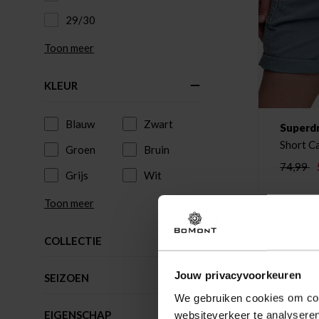
29/30
Toon meer
KLEUR
Blauw
Zwart
Superd
Groen
Bruin
74,99
Grijs
Wit
Toon meer
COLLECTIE
Jouw privacyvoorkeuren
SEIZOEN
We gebruiken cookies om cont
EIGENSCHAP
websiteverkeer te analyseren