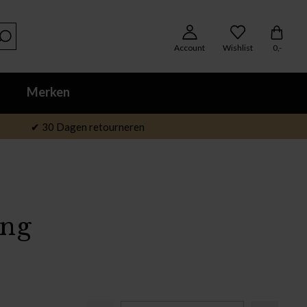
Account
Wishlist
0,-
Merken
✔ 30 Dagen retourneren
ing