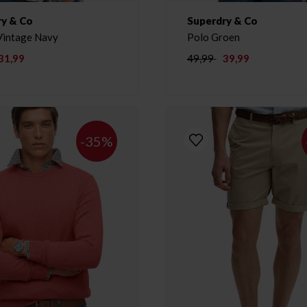
ry & Co
Superdry & Co
T-shirt Vintage Navy
Polo Groen
31,99
49,99
39,99
-35%