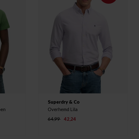
Superdry & Co
oen
Overhemd Lila
64,99
42,24