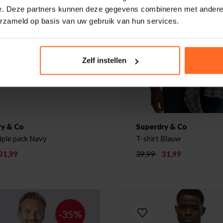
e. Deze partners kunnen deze gegevens combineren met andere i
erzameld op basis van uw gebruik van hun services.
Zelf instellen
ry & Co
Superdry & Co
iple pack Navy
T-shirt Blauw
31,99
39,99
31,99
-35%