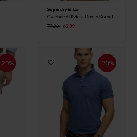
Superdry & Co
Overhemd Riviera Linnen Koraal
79,99
63,99
-20%
-20%