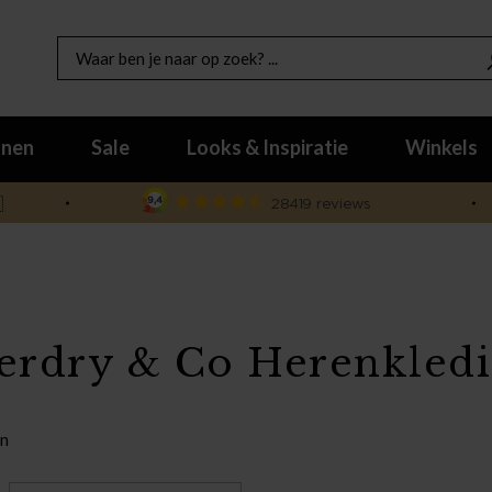
nen
Sale
Looks & Inspiratie
Winkels

erdry & Co Herenkled
en