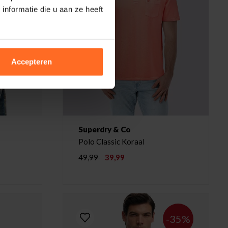
nformatie die u aan ze heeft
Accepteren
Superdry & Co
Polo Classic Koraal
49,99
39,99
-35%