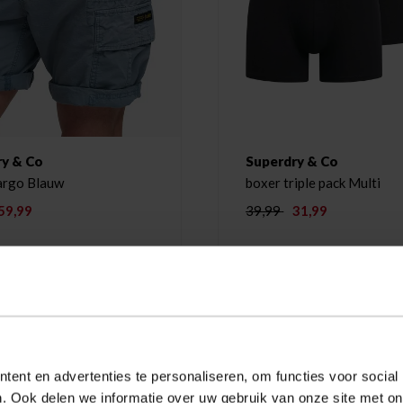
ry & Co
Superdry & Co
Short Cargo Blauw
boxer triple pack Multi
59,99
39,99
31,99
-20%
ent en advertenties te personaliseren, om functies voor social
. Ook delen we informatie over uw gebruik van onze site met on