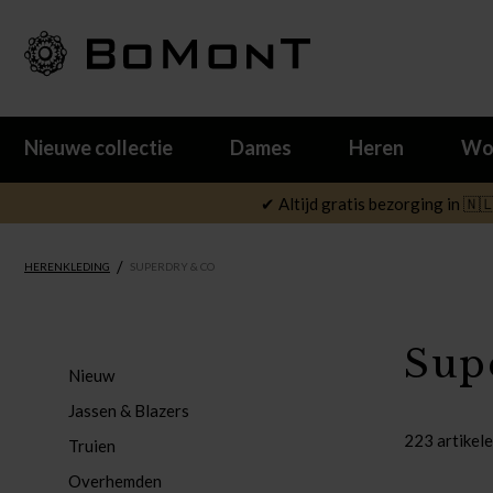
Nieuwe collectie
Dames
Heren
Wo
✔ Altijd gratis bezorging in 🇳
/
HERENKLEDING
SUPERDRY & CO
Sup
Nieuw
Jassen & Blazers
223 artikel
Truien
Overhemden