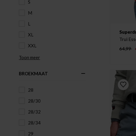
S
M
L
Superd
XL
Trui Ess
XXL
64,99
Toon meer
BROEKMAAT
28
28/30
28/32
28/34
29