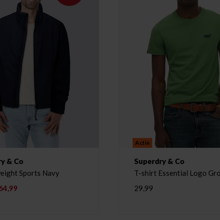
Actie
ry & Co
Superdry & Co
weight Sports Navy
T-shirt Essential Logo Gr
64,99
29,99