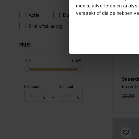
media, adverteren en analys
verstrekt of die ze hebben v
Actie
Duurzaam
Bruiloftskleding
PRIJS
Superd
boxer tr
Minimaal
Maximaal
39,99
€
–
€