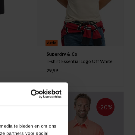
Actie
Superdry & Co
T-shirt Essential Logo Off White
29,99
-20%
-20%
 media te bieden en om ons
ze partners voor social