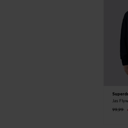
Superd
Jas Fly
99,99