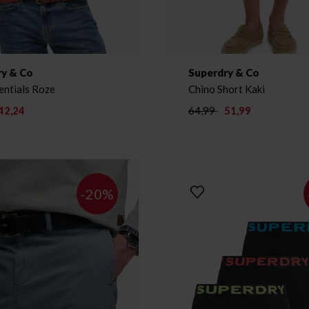
ry & Co
Superdry & Co
entials Roze
Chino Short Kaki
42,24
64,99
51,99
-20%