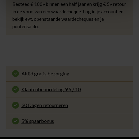
Besteed € 100,- binnen een half jaar en krijg € 5,- retour
draagt maat M
in de vorm van een waardecheque. Log in je account en
bekijk evt. openstaande waardecheques en je
puntensaldo.
Altijd gratis bezorging
En binnen 1 tot 3 werkdagen door DHL
thuisbezorgd. Bekijk alle informatie over
Klantenbeoordeling 9.5 / 10
de
bezorgtijd
.
Onze klanten beoordelen ons met een 9.5 uit 10
op Kiyoh. Bekijk alle reviews of deel jouw eigen
30 Dagen retourneren
ervaring met ons.
Gemakkelijk en voordelig via de DHL Parcelshop
voor slechts € 4,95 of gratis in onze winkels.
5% spaarbonus
Besteed min. € 100,- binnen een half jaar, bestel
met je account en ontvang 5% van het bedrag