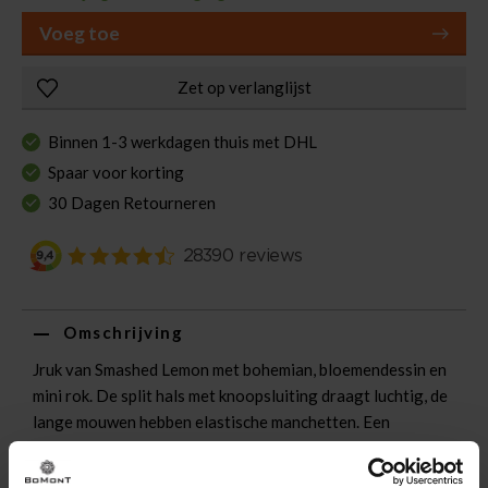
Voeg toe
Zet op verlanglijst
Binnen 1-3 werkdagen thuis met DHL
Spaar voor korting
30 Dagen Retourneren
Omschrijving
Jruk van Smashed Lemon met bohemian, bloemendessin en
mini rok. De split hals met knoopsluiting draagt luchtig, de
lange mouwen hebben elastische manchetten. Een
elastische taille met strik accentueert de pasvorm.
Combineer met sneakers voor casual, of sandalen voor