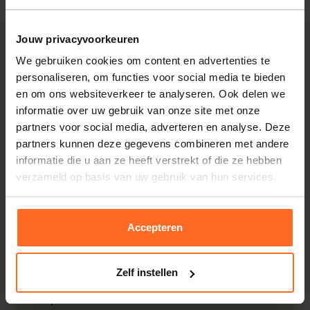
trendy dagen.
Jouw privacyvoorkeuren
Eigenschappen
We gebruiken cookies om content en advertenties te
Artikelnummer
257694-GL
personaliseren, om functies voor social media te bieden
Leveranciersnummer
26062
Altijd gratis bezorging
en om ons websiteverkeer te analyseren. Ook delen we
Categorie
Midi jurken
informatie over uw gebruik van onze site met onze
Bezorging is altijd gratis, binnen 1-3 werkdagen
partners voor social media, adverteren en analyse. Deze
thuisgeleverd met DHL.
Merk
Smashed Lemon
partners kunnen deze gegevens combineren met andere
Doelgroep
Dames
Retourneren
informatie die u aan ze heeft verstrekt of die ze hebben
Mouwlengte
Lange Mouw
Binnen 30 dagen eenvoudig retourneren via DHL voor
verzameld op basis van uw gebruik van hun services.
Gelegenheid
Casual
, Trendy
slechts € 4,95 of op eigen kosten via PostNL. In de
Bomont winkels kunt u ook gratis retourneren.
lengte rok of jurk
Midi-lengte
Accepteren
Pasvorm
Midi Jurk
Betalen
Kleur
Geel
iDeal, Riverty (Afterpay), creditcard of Paypal, kies zelf
Kwaliteit
65% Zijde, 35%
één van de vele betaalopties.
Zelf instellen
Polyamide.
5% Spaarbonus
Afmetingen
Jenny is 170cm lang en