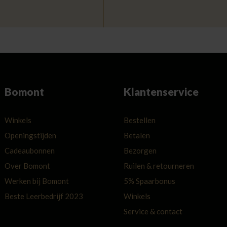
Bomont
Klantenservice
Winkels
Bestellen
Openingstijden
Betalen
Cadeaubonnen
Bezorgen
Over Bomont
Ruilen & retourneren
Werken bij Bomont
5% Spaarbonus
Beste Leerbedrijf 2023
Winkels
Service & contact