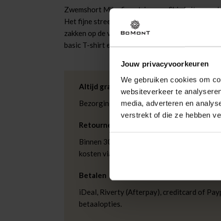
Zwemshort Mike fine stripe van Shiwi zit soepel d
Het fijne streeppatroon en het subtiele logo gev
zakken op de voorzijde en achterzijde is er plek
basic T-shirt en slippers.
Jouw privacyvoorkeuren
We gebruiken cookies om cont
Altijd gratis bezorging
websiteverkeer te analyseren
Bezorging is altijd gratis, binnen 1-3 wer
media, adverteren en analys
verstrekt of die ze hebben v
Retourneren
Binnen 30 dagen eenvoudig retourneren via
kosten via PostNL. In de Bomont winkels ku
Betalen
iDeal, Riverty (Afterpay), creditcard of Payp
betaalopties.