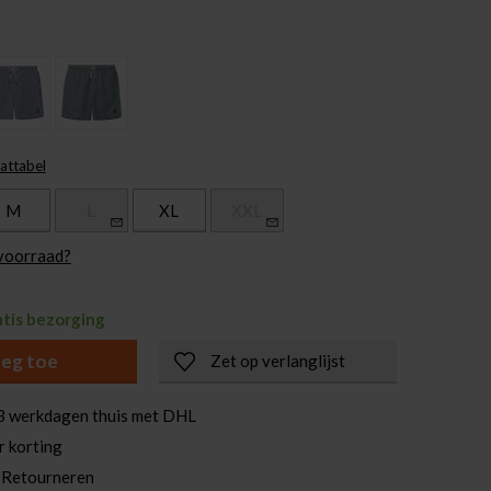
attabel
M
L
XL
XXL
 voorraad?
atis bezorging
eg toe
Zet op verlanglijst
3 werkdagen thuis met DHL
r korting
 Retourneren