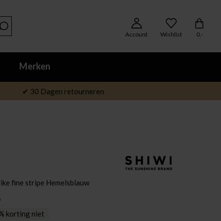
Account
Wishlist
0,-
Merken
✔ 30 Dagen retourneren
ke fine stripe Hemelsblauw
9
 korting niet