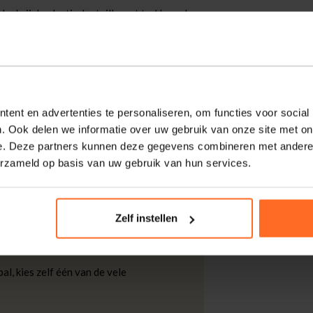
ankzij de elastische taille met trekkoord.
en een sportieve, casual uitstraling. Met
 voor kleine essentials. Combineer met een
ent en advertenties te personaliseren, om functies voor social
. Ook delen we informatie over uw gebruik van onze site met on
kdagen thuisgeleverd met DHL.
e. Deze partners kunnen deze gegevens combineren met andere i
erzameld op basis van uw gebruik van hun services.
 DHL voor slechts € 4,95 of op eigen
nt u ook gratis retourneren.
Zelf instellen
al, kies zelf één van de vele