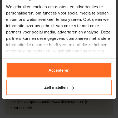
Leveranciersnummer
16074687
Altijd gratis bezorging
We gebruiken cookies om content en advertenties te
Categorie
Pullovers
Bezorging is altijd gratis, binnen 1-3 werkdagen
personaliseren, om functies voor social media te bieden
thuisgeleverd met DHL.
Merk
Selected Homme
en om ons websiteverkeer te analyseren. Ook delen we
Doelgroep
Heren
informatie over uw gebruik van onze site met onze
Retourneren
Mouwlengte
Lange Mouw
partners voor social media, adverteren en analyse. Deze
Binnen 30 dagen eenvoudig retourneren via DHL voor
partners kunnen deze gegevens combineren met andere
Sluiting
Ritssluiting
slechts € 4,95 of op eigen kosten via PostNL. In de
informatie die u aan ze heeft verstrekt of die ze hebben
Bomont winkels kunt u ook gratis retourneren.
Wassen
30°c Bonte Was, Niet In
verzameld op basis van uw gebruik van hun services.
Droger, Lage Temp Strijk
Betalen
soort shirt
Gebreide Truien
iDeal, Riverty (Afterpay), creditcard of Paypal, kies zelf
Pasvorm
Regular Fit
Accepteren
één van de vele betaalopties.
Kleur
Groen
5% Spaarbonus
Halslijn
Opstaand Boord
Zelf instellen
Besteed € 100,- binnen een half jaar en krijg € 5,- retour
Mouwafwerking
Ribgebreid Mouwboord
in de vorm van een waardecheque. Log in je account en
Kwaliteit
100% Katoen
bekijk evt. openstaande waardecheques en je
puntensaldo.