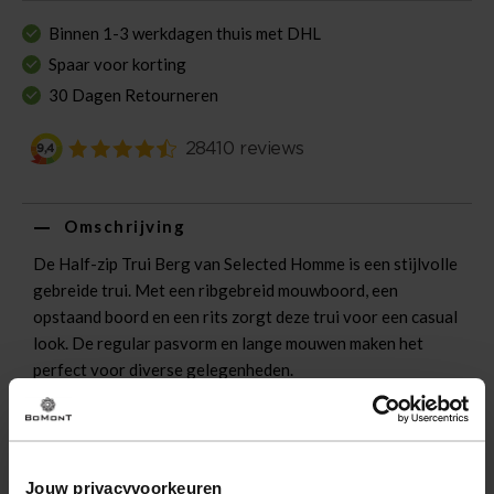
Binnen 1-3 werkdagen thuis met DHL
Spaar voor korting
30 Dagen Retourneren
Omschrijving
De Half-zip Trui Berg van Selected Homme is een stijlvolle
gebreide trui. Met een ribgebreid mouwboord, een
opstaand boord en een rits zorgt deze trui voor een casual
look. De regular pasvorm en lange mouwen maken het
perfect voor diverse gelegenheden.
Eigenschappen
Artikelnummer
252004-GR
Jouw privacyvoorkeuren