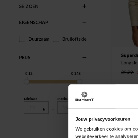
SEIZOEN
EIGENSCHAP
Duurzaam
Bruiloftskleding
Superd
PRIJS
Longsle
39,99
Minimaal
Maximaal
€
–
€
Jouw privacyvoorkeuren
We gebruiken cookies om cont
websiteverkeer te analyseren