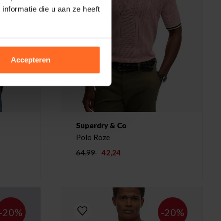
nformatie die u aan ze heeft
Accepteren
Superdry & Co
Polo Roze
64,99
42,24
-20%
-20%