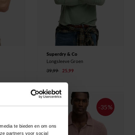
Superdry & Co
Longsleeve Groen
39,99
25,99
-20%
-35%
 media te bieden en om ons
ze partners voor social