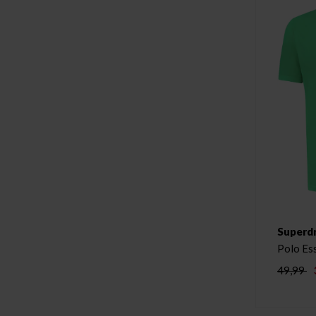
Superd
Polo Es
49,99