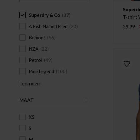
Superd
Superdry & Co
(37)
A Fish Named Fred
(20)
39,99
Bomont
(56)
NZA
(22)
Petrol
(49)
Pme Legend
(100)
Toon meer
MAAT
XS
S
M