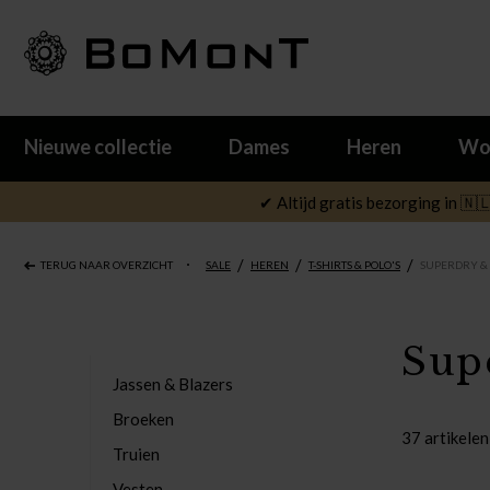
Nieuwe collectie
Dames
Heren
Wo
✔ Altijd gratis bezorging in 🇳
/
/
/
TERUG NAAR OVERZICHT
SALE
HEREN
T-SHIRTS & POLO'S
SUPERDRY &
Sup
Jassen & Blazers
Broeken
37 artikelen
Truien
Vesten