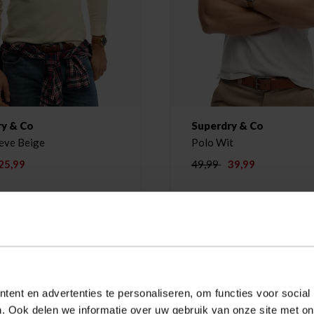
ry & Co
Superdry & Co
eve Beige
Polo Wit
25,99
49,99
39,99
-20%
ent en advertenties te personaliseren, om functies voor social
. Ook delen we informatie over uw gebruik van onze site met on