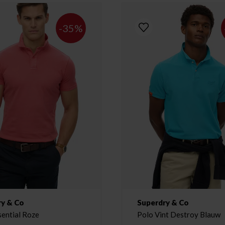
-35%
ry & Co
Superdry & Co
sential Roze
Polo Vint Destroy Blauw