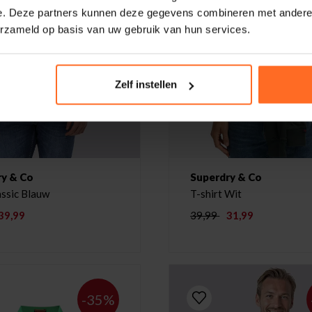
e. Deze partners kunnen deze gegevens combineren met andere i
erzameld op basis van uw gebruik van hun services.
Zelf instellen
ry & Co
Superdry & Co
Polo Classic Blauw
T-shirt Wit
39,99
39,99
31,99
-35%