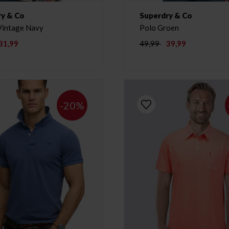
ry & Co
Superdry & Co
T-shirt Vintage Navy
Polo Groen
31,99
49,99
39,99
-20%