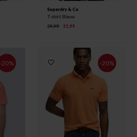
Superdry & Co
T-shirt Blauw
39,99
31,99
-20%
-20%