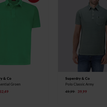
ry & Co
Superdry & Co
sential Groen
Polo Classic Army
32,49
49,99
39,99