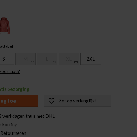
attabel
S
M
L
XL
2XL
 voorraad?
atis bezorging
eg toe
Zet op verlanglijst
3 werkdagen thuis met DHL
r korting
 Retourneren