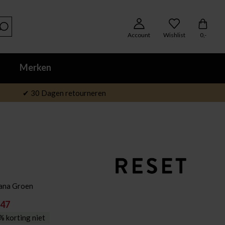
Account
Wishlist
0,-
Merken
✔ 30 Dagen retourneren
ana Groen
,47
 korting niet