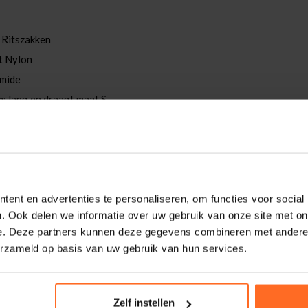
 Ritszakken
t Nylon
mide
m lang en draagt maat S
ijlvolle dames RDS-donsjas met een casual
n opstaande kraag, ritssluiting met
ent en advertenties te personaliseren, om functies voor social
voorzijde en lange mouwen. De afneembare,
. Ook delen we informatie over uw gebruik van onze site met on
d biedt bescherming en warmte. Perfect
e. Deze partners kunnen deze gegevens combineren met andere i
ionaliteit.
erzameld op basis van uw gebruik van hun services.
Zelf instellen