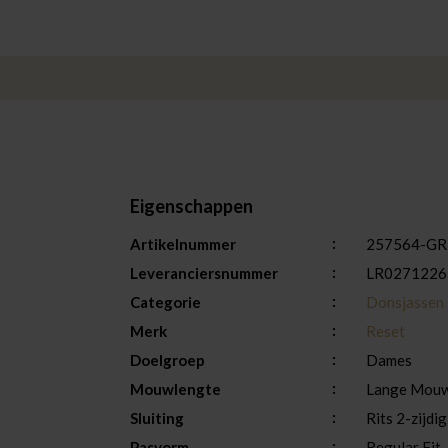
Eigenschappen
Artikelnummer
257564-GR
Leveranciersnummer
LR0271226
Categorie
Donsjassen 
Merk
Reset
Doelgroep
Dames
Mouwlengte
Lange Mou
Sluiting
Rits 2-zijdig
Pasvorm
Regular Fit