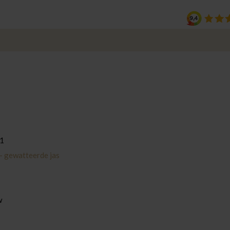
1
- gewatteerde jas
w