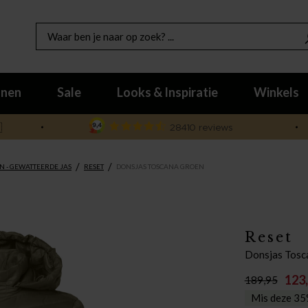
nen
Sale
Looks & Inspiratie
Winkels

/
/
N - GEWATTEERDE JAS
RESET
DONSJAS TOSCANA GROEN
Reset
Donsjas Tosc
123
189,95
Mis deze 35%