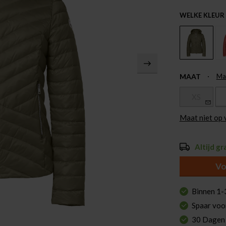
WELKE KLEUR
MAAT
Ma
XS
Maat niet op
Altijd gr
Vo
Pauze
Binnen 1-
Spaar voo
30 Dagen