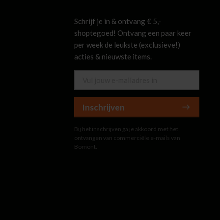
Schrijf je in & ontvang € 5,-
shoptegoed! Ontvang een paar keer
per week de leukste (exclusieve!)
acties & nieuwste items.
Inschrijven
Bij het inschrijven ga je akkoord met het
ontvangen van commerciële e-mails van
Bomont.