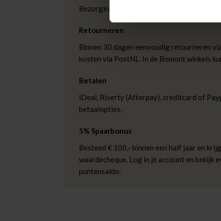
Bezorging is altijd gratis, binnen 1-3 wer
Retourneren
Binnen 30 dagen eenvoudig retourneren via
kosten via PostNL. In de Bomont winkels ku
Betalen
iDeal, Riverty (Afterpay), creditcard of Payp
betaalopties.
5% Spaarbonus
Besteed € 100,- binnen een half jaar en krijg
waardecheque. Log in je account en bekijk 
puntensaldo.