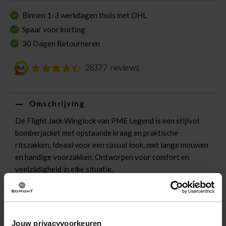
Binnen 1-3 werkdagen thuis met DHL
Spaar voor korting
30 Dagen Retourneren
Omschrijving
De Flight Jack Winglock van PME Legend is een stijlvol
bomberjacket met opstaande kraag en praktische
ritszakken. Ideaal voor een casual look, met lange mouwen
en handige voorzakken. Ontworpen voor comfort en
veelzijdigheid in elke situatie.
Eigenschappen
Artikelnummer
254861-GR
Jouw privacyvoorkeuren