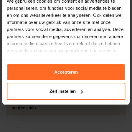
We gebruiken cookies om content en advertenties te
thuisgeleverd met DHL.
Merk
Petrol
personaliseren, om functies voor social media te bieden
Doelgroep
Heren
en om ons websiteverkeer te analyseren. Ook delen we
Retourneren
informatie over uw gebruik van onze site met onze
Mouwlengte
Lange Mouw
Binnen 30 dagen eenvoudig retourneren via DHL voor
partners voor social media, adverteren en analyse. Deze
Wassen
30°c Bonte Was, Niet In
slechts € 4,95 of op eigen kosten via PostNL. In de
partners kunnen deze gegevens combineren met andere
Droger, Lage Temp Strijk
Bomont winkels kunt u ook gratis retourneren.
informatie die u aan ze heeft verstrekt of die ze hebben
Pasvorm
Regular Fit
Betalen
verzameld op basis van uw gebruik van hun services.
Kleur
Beige
iDeal, Riverty (Afterpay), creditcard of Paypal, kies zelf
Kwaliteit
78% Katoen / 22%
één van de vele betaalopties.
Polyester
Accepteren
5% Spaarbonus
Besteed € 100,- binnen een half jaar en krijg € 5,- retour
Zelf instellen
in de vorm van een waardecheque. Log in je account en
bekijk evt. openstaande waardecheques en je
puntensaldo.