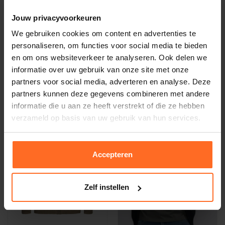
Jouw privacyvoorkeuren
We gebruiken cookies om content en advertenties te
Petrol
Petrol
personaliseren, om functies voor social media te bieden
Sweatvest Jeans donker
Sweatvest Wit
en om ons websiteverkeer te analyseren. Ook delen we
47,99
55,99
59,99
69,99
informatie over uw gebruik van onze site met onze
partners voor social media, adverteren en analyse. Deze
partners kunnen deze gegevens combineren met andere
-50%
-50%
informatie die u aan ze heeft verstrekt of die ze hebben
verzameld op basis van uw gebruik van hun services.
Accepteren
Zelf instellen