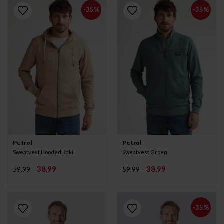
-35%
-35%
Petrol
Petrol
Sweatvest Hooded Kaki
Sweatvest Groen
38,99
38,99
59,99
59,99
-35%