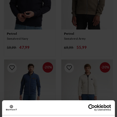
Petrol
Petrol
Sweatvest Navy
Sweatvest Army
47,99
55,99
59,99
69,99
-20%
-20%