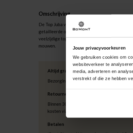
Omschrijving
De Top Juba van Nukus is een stijlvolle dames t
getailleerde ontwerp met U-hals en effen patro
veelzijdige top is perfect voor een informele ge
mouwen.
Jouw privacyvoorkeuren
We gebruiken cookies om cont
websiteverkeer te analyseren
Altijd gratis bezorging
media, adverteren en analys
verstrekt of die ze hebben v
Bezorging is altijd gratis, binnen 1-3 wer
Retourneren
Binnen 30 dagen eenvoudig retourneren via
kosten via PostNL. In de Bomont winkels ku
Betalen