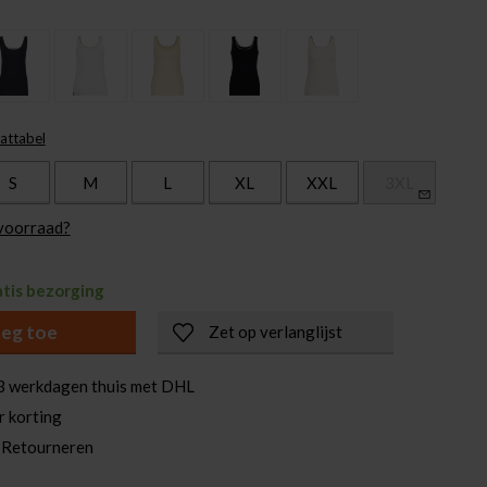
attabel
S
M
L
XL
XXL
3XL
 voorraad?
atis bezorging
eg toe
Zet op verlanglijst
3 werkdagen thuis met DHL
r korting
 Retourneren