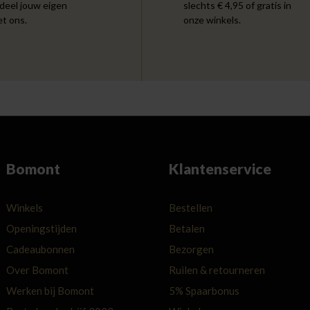
 deel jouw eigen
slechts € 4,95 of gratis in
et ons.
onze winkels.
Bomont
Klantenservice
Winkels
Bestellen
Openingstijden
Betalen
Cadeaubonnen
Bezorgen
Over Bomont
Ruilen & retourneren
Werken bij Bomont
5% Spaarbonus