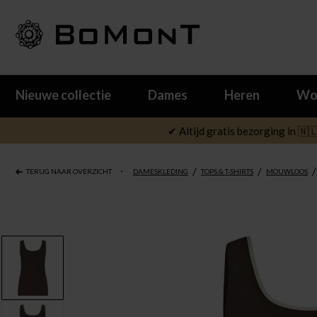
Nieuwe collectie
Dames
Heren
Wo
✔ Altijd gratis bezorging in 🇳
/
/
/
TERUG NAAR OVERZICHT
DAMESKLEDING
TOPS & T-SHIRTS
MOUWLOOS