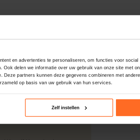
op mouwloos met een casual uitstraling. Het
on zorgt voor een elegante look. Deze
legenheid, zowel met als zonder lange
ent en advertenties te personaliseren, om functies voor social
. Ook delen we informatie over uw gebruik van onze site met on
e. Deze partners kunnen deze gegevens combineren met andere i
erzameld op basis van uw gebruik van hun services.
kdagen thuisgeleverd met DHL.
Zelf instellen
 DHL voor slechts € 4,95 of op eigen
nt u ook gratis retourneren.