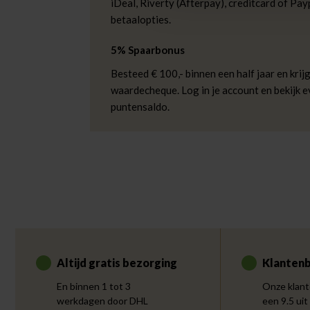
iDeal, Riverty (Afterpay), creditcard of Payp
betaalopties.
5% Spaarbonus
Besteed € 100,- binnen een half jaar en krijg
waardecheque. Log in je account en bekijk 
puntensaldo.
Altijd gratis bezorging
Klantenb
En binnen 1 tot 3
Onze klant
werkdagen door DHL
een 9.5 uit