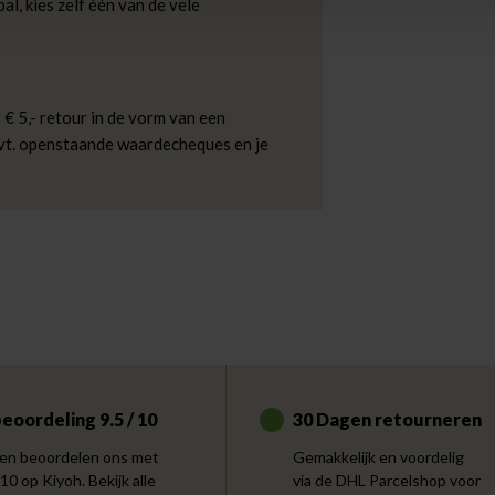
al, kies zelf één van de vele
 € 5,- retour in de vorm van een
evt. openstaande waardecheques en je
eoordeling 9.5 / 10
30 Dagen retourneren
en beoordelen ons met
Gemakkelijk en voordelig
 10 op Kiyoh. Bekijk alle
via de DHL Parcelshop voor