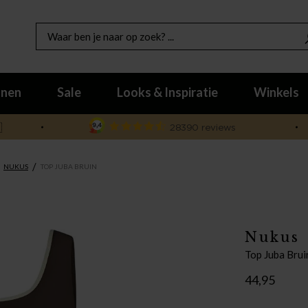
nen
Sale
Looks & Inspiratie
Winkels

/
NUKUS
TOP JUBA BRUIN
Nukus
Top Juba Brui
44,95