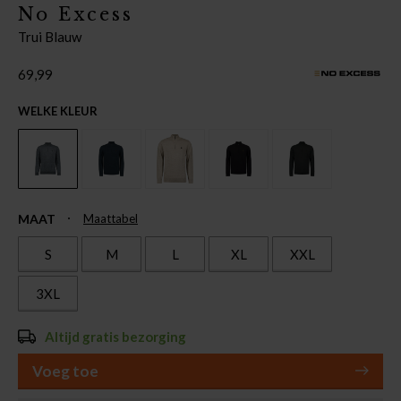
No Excess
Trui Blauw
69,99
WELKE KLEUR
MAAT
Maattabel
S
M
L
XL
XXL
3XL
Altijd gratis bezorging
Voeg toe