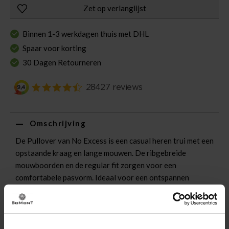
Zet op verlanglijst
Binnen 1-3 werkdagen thuis met DHL
Spaar voor korting
30 Dagen Retourneren
Omschrijving
De Pullover van No Excess is een casual heren trui met een
opstaande kraag en lange mouwen. De ribgebreide
mouwboorden en de regular fit zorgen voor een
comfortabele pasvorm. Ideaal voor een ontspannen
gelegenheid met stijl.
Eigenschappen