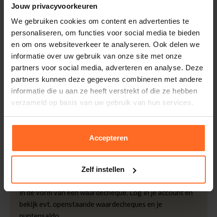
Artikelnummer
250573-BL
Jouw privacyvoorkeuren
Leveranciersnummer
N2185
Altijd gratis bezorging
We gebruiken cookies om content en advertenties te
personaliseren, om functies voor social media te bieden
Categorie
Pullovers
Bezorging is altijd gratis, binnen 1-3 werkdagen
en om ons websiteverkeer te analyseren. Ook delen we
thuisgeleverd met DHL.
Merk
No Excess
informatie over uw gebruik van onze site met onze
Doelgroep
Heren
Retourneren
partners voor social media, adverteren en analyse. Deze
Mouwlengte
Lange Mouw
partners kunnen deze gegevens combineren met andere
Binnen 30 dagen eenvoudig retourneren via DHL voor
Sluiting
Ritssluiting
informatie die u aan ze heeft verstrekt of die ze hebben
slechts € 4,95 of op eigen kosten via PostNL. In de
verzameld op basis van uw gebruik van hun services.
Bomont winkels kunt u ook gratis retourneren.
Pasvorm
Regular Fit
Kleur
Blauw
Betalen
Patroon
Effen
iDeal, Riverty (Afterpay), creditcard of Paypal, kies zelf
Accepteren
Halslijn
Opstaande Kraag, Met
één van de vele betaalopties.
Rits
5% Spaarbonus
Zelf instellen
Kwaliteit
34% Viscose / 34%
Besteed € 100,- binnen een half jaar en krijg € 5,- retour
Katoen / 32% Polyester
in de vorm van een waardecheque. Log in je account en
bekijk evt. openstaande waardecheques en je
puntensaldo.