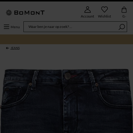
Account
Wishlist
0,-
Menu
JEANS