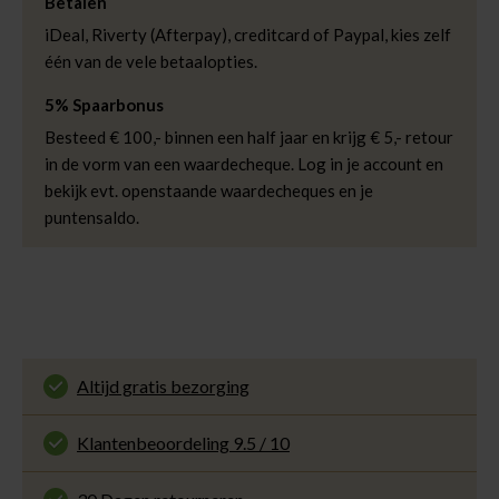
Betalen
iDeal, Riverty (Afterpay), creditcard of Paypal, kies zelf
één van de vele betaalopties.
5% Spaarbonus
Besteed € 100,- binnen een half jaar en krijg € 5,- retour
in de vorm van een waardecheque. Log in je account en
bekijk evt. openstaande waardecheques en je
puntensaldo.
Altijd gratis bezorging
En binnen 1 tot 3 werkdagen door DHL
thuisbezorgd. Bekijk alle informatie over
Klantenbeoordeling 9.5 / 10
de
bezorgtijd
.
Onze klanten beoordelen ons met een 9.5 uit 10
op Kiyoh. Bekijk alle reviews of deel jouw eigen