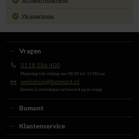
30 Dagen retourneren
ervaring met ons.
Gemakkelijk en voordelig via de DHL Parcelshop
voor slechts € 4,95 of gratis in onze winkels.
5% spaarbonus
Besteed min. € 100,- binnen een half jaar, bestel
met je account en ontvang 5% van het bedrag
terug in de vorm van een waardecheque.
Vragen
0118 586 400
Maandag t/m vrijdag van 08.30 tot 17.00 uur.
webshop@bomont.nl
Binnen 2 werkdagen antwoord op je vraag
Bomont
Klantenservice