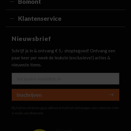
Bomont
Klantenservice
Nieuwsbrief
Schrijf je in & ontvang € 5,- shoptegoed! Ontvang een
paar keer per week de leukste (exclusieve!) acties &
nieuwste items.
Inschrijven
Bij het inschrijven ga je akkoord met het ontvangen van commerciële
e-mails van Bomont.