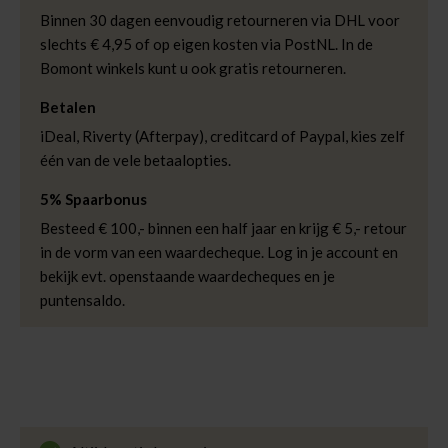
lengte rok of jurk
Maxi-lengte
Binnen 30 dagen eenvoudig retourneren via DHL voor
Pasvorm
Maxi Jurk
slechts € 4,95 of op eigen kosten via PostNL. In de
Bomont winkels kunt u ook gratis retourneren.
Kleur
Sky Blue
Kwaliteit
100% Polyester
Betalen
iDeal, Riverty (Afterpay), creditcard of Paypal, kies zelf
één van de vele betaalopties.
5% Spaarbonus
Besteed € 100,- binnen een half jaar en krijg € 5,- retour
in de vorm van een waardecheque. Log in je account en
bekijk evt. openstaande waardecheques en je
puntensaldo.