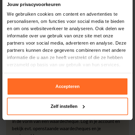
Jouw privacyvoorkeuren
Artikelnummer
251615-GL
Leveranciersnummer
162590
We gebruiken cookies om content en advertenties te
Altijd gratis bezorging
personaliseren, om functies voor social media te bieden
Categorie
Korte mouw
Bezorging is altijd gratis, binnen 1-3 werkdagen
en om ons websiteverkeer te analyseren. Ook delen we
thuisgeleverd met DHL.
Merk
Neo Noir
informatie over uw gebruik van onze site met onze
Kleur
Geel
Retourneren
partners voor social media, adverteren en analyse. Deze
Kwaliteit
97% Polyester, 3%
partners kunnen deze gegevens combineren met andere
Binnen 30 dagen eenvoudig retourneren via DHL voor
Elastaan
informatie die u aan ze heeft verstrekt of die ze hebben
slechts € 4,95 of op eigen kosten via PostNL. In de
verzameld op basis van uw gebruik van hun services.
Afmetingen
Indy is 175cm lang en
Bomont winkels kunt u ook gratis retourneren.
draagt maat 36
Betalen
iDeal, Riverty (Afterpay), creditcard of Paypal, kies zelf
Accepteren
één van de vele betaalopties.
5% Spaarbonus
Zelf instellen
Besteed € 100,- binnen een half jaar en krijg € 5,- retour
in de vorm van een waardecheque. Log in je account en
bekijk evt. openstaande waardecheques en je