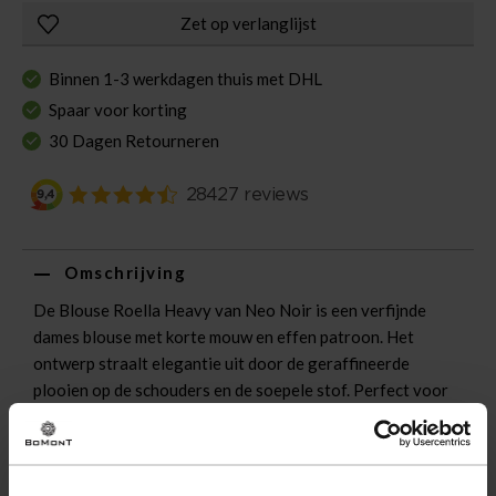
Zet op verlanglijst
Binnen 1-3 werkdagen thuis met DHL
Spaar voor korting
30 Dagen Retourneren
Omschrijving
De Blouse Roella Heavy van Neo Noir is een verfijnde
dames blouse met korte mouw en effen patroon. Het
ontwerp straalt elegantie uit door de geraffineerde
plooien op de schouders en de soepele stof. Perfect voor
elke gelegenheid waarin stijl voorop staat.
Eigenschappen