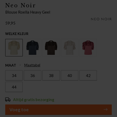
Neo Noir
Blouse Roella Heavy Geel
59,95
WELKE KLEUR
MAAT
Maattabel
34
36
38
40
42
44
Altijd gratis bezorging
Voeg toe