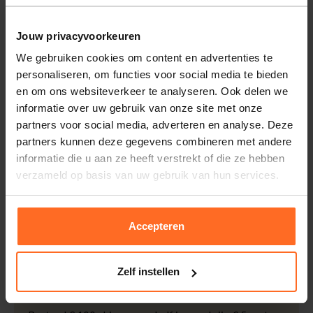
zorgen voor optimaal comfort en een perfecte pasvorm.
Jouw privacyvoorkeuren
Eigenschappen
We gebruiken cookies om content en advertenties te
Artikelnummer
247803-RZ
personaliseren, om functies voor social media te bieden
Leveranciersnummer
M999.9001.01
Altijd gratis bezorging
en om ons websiteverkeer te analyseren. Ook delen we
Categorie
Polo's
Bezorging is altijd gratis, binnen 1-3 werkdagen
informatie over uw gebruik van onze site met onze
thuisgeleverd met DHL.
Merk
McGregor
partners voor social media, adverteren en analyse. Deze
partners kunnen deze gegevens combineren met andere
Kleur
Roze
Retourneren
informatie die u aan ze heeft verstrekt of die ze hebben
Kwaliteit
100% Katoen
Binnen 30 dagen eenvoudig retourneren via DHL voor
verzameld op basis van uw gebruik van hun services.
slechts € 4,95 of op eigen kosten via PostNL. In de
Bomont winkels kunt u ook gratis retourneren.
Accepteren
Betalen
iDeal, Riverty (Afterpay), creditcard of Paypal, kies zelf
één van de vele betaalopties.
Zelf instellen
5% Spaarbonus