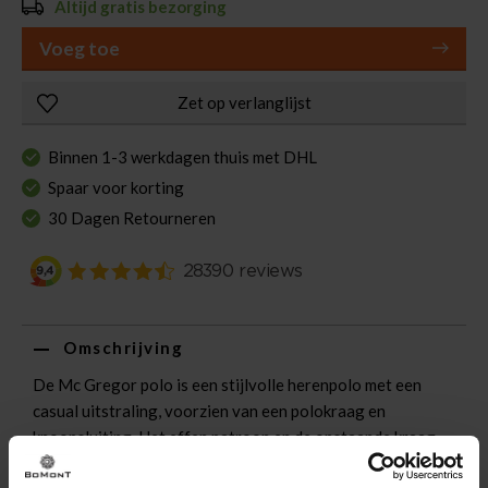
Altijd gratis bezorging
Voeg toe
Zet op verlanglijst
Binnen 1-3 werkdagen thuis met DHL
Spaar voor korting
30 Dagen Retourneren
Omschrijving
De Mc Gregor polo is een stijlvolle herenpolo met een
casual uitstraling, voorzien van een polokraag en
knoopsluiting. Het effen patroon en de opstaande kraag
geven een tijdloze look. De korte mouwen en regular fit