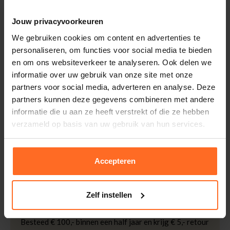
Eigenschappen
Jouw privacyvoorkeuren
Artikelnummer
257636-GR
We gebruiken cookies om content en advertenties te
personaliseren, om functies voor social media te bieden
Leveranciersnummer
1101-0888
Altijd gratis bezorging
en om ons websiteverkeer te analyseren. Ook delen we
Categorie
Leren jassen
Bezorging is altijd gratis, binnen 1-3 werkdagen
informatie over uw gebruik van onze site met onze
thuisgeleverd met DHL.
Merk
Mauritius
partners voor social media, adverteren en analyse. Deze
Kleur
Groen
partners kunnen deze gegevens combineren met andere
Retourneren
Kwaliteit
Leer
informatie die u aan ze heeft verstrekt of die ze hebben
Binnen 30 dagen eenvoudig retourneren via DHL voor
verzameld op basis van uw gebruik van hun services.
slechts € 4,95 of op eigen kosten via PostNL. In de
Bomont winkels kunt u ook gratis retourneren.
Betalen
Accepteren
iDeal, Riverty (Afterpay), creditcard of Paypal, kies zelf
één van de vele betaalopties.
Zelf instellen
5% Spaarbonus
Besteed € 100,- binnen een half jaar en krijg € 5,- retour