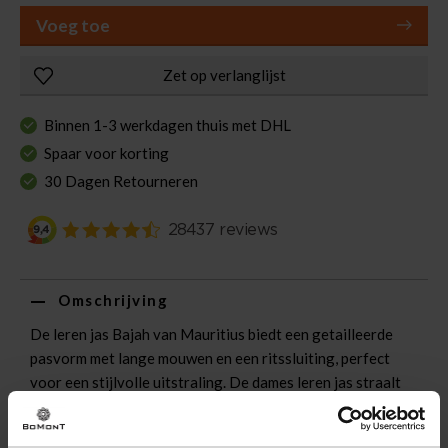
Voeg toe
Zet op verlanglijst
Binnen 1-3 werkdagen thuis met DHL
Spaar voor korting
30 Dagen Retourneren
Omschrijving
De leren jas Bajah van Mauritius biedt een getailleerde
pasvorm met lange mouwen en een ritssluiting, perfect
voor een stijlvolle uitstraling. De dames leren jas straalt
verfijning uit, geschikt voor diverse gelegenheden.
Combineer met een vest voor extra warmte en stijl.