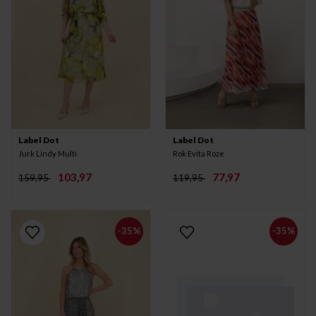
Label Dot
Label Dot
Jurk Lindy Multi
Rok Evita Roze
103,97
77,97
159,95
119,95
-35%
-35%