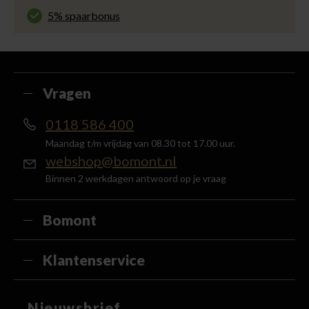
voor slechts € 4,95 of gratis in onze winkels.
5% spaarbonus
Besteed min. € 100,- binnen een half jaar, bestel
met je account en ontvang 5% van het bedrag
terug in de vorm van een waardecheque.
Vragen
0118 586 400
Maandag t/m vrijdag van 08.30 tot 17.00 uur.
webshop@bomont.nl
Binnen 2 werkdagen antwoord op je vraag
Bomont
Klantenservice
Nieuwsbrief