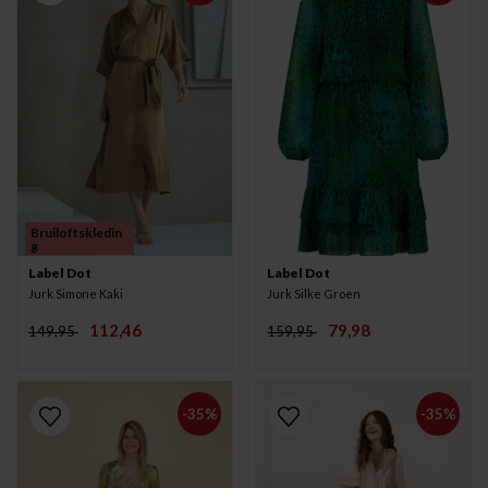
Bruiloftskledin
g
Label Dot
Label Dot
Jurk Simone Kaki
Jurk Silke Groen
112,46
79,98
149,95
159,95
-35%
-35%