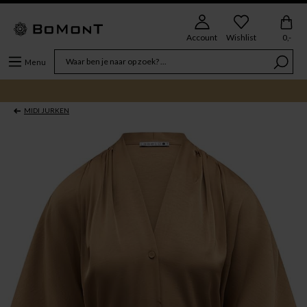
Account
Wishlist
0,-
Menu
MIDI JURKEN