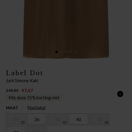
Label Dot
Jurk Simone Kaki
97,47
149,95
Mis deze 35% korting niet
MAAT
Maattabel
34
36
38
40
42