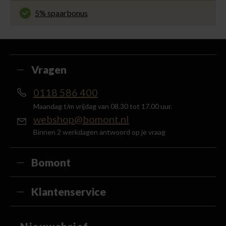
voor slechts € 4,95 of gratis in onze winkels.
5% spaarbonus
Besteed min. € 100,- binnen een half jaar, bestel
met je account en ontvang 5% van het bedrag
terug in de vorm van een waardecheque.
Vragen
0118 586 400
Maandag t/m vrijdag van 08.30 tot 17.00 uur.
webshop@bomont.nl
Binnen 2 werkdagen antwoord op je vraag
Bomont
Klantenservice