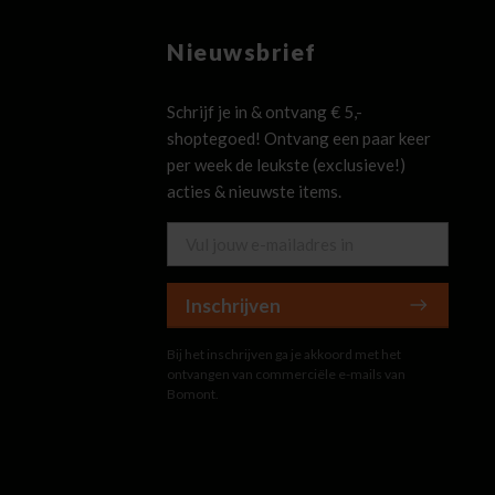
Nieuwsbrief
Schrijf je in & ontvang € 5,-
shoptegoed! Ontvang een paar keer
per week de leukste (exclusieve!)
acties & nieuwste items.
Inschrijven
Bij het inschrijven ga je akkoord met het
ontvangen van commerciële e-mails van
Bomont.