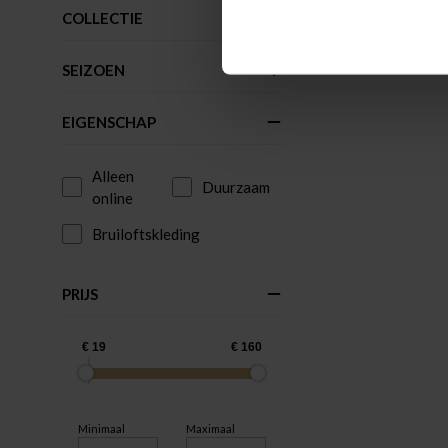
COLLECTIE
SEIZOEN
EIGENSCHAP
Alleen
Duurzaam
online
Bruiloftskleding
PRIJS
Minimaal
Maximaal