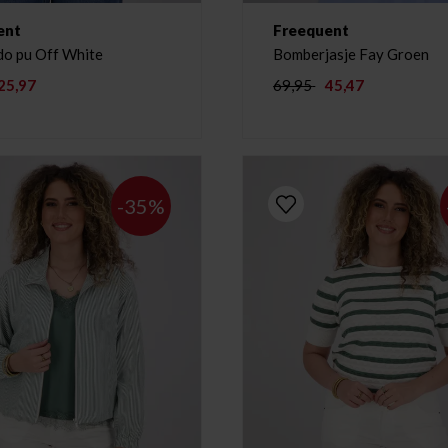
ent
Freequent
do pu Off White
Bomberjasje Fay Groen
25,97
69,95
45,47
-35%