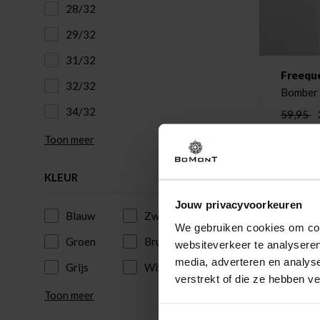
28/32
29/32
31/32
Freequ
32/32
Bomber 
34/32
59,95
Toon meer
KLEUR
Jouw privacyvoorkeuren
Blauw
Zwart
We gebruiken cookies om cont
Groen
Bruin
websiteverkeer te analyseren
media, adverteren en analys
Grijs
Wit
verstrekt of die ze hebben v
Toon meer