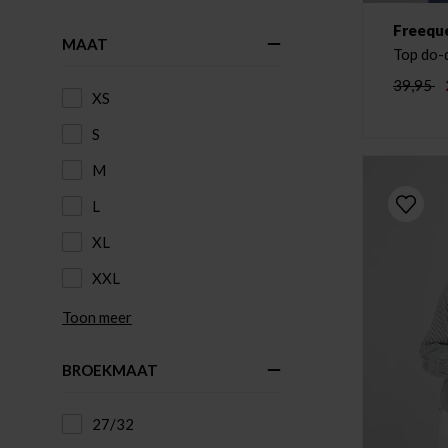
Freequ
MAAT
Top do-
39,95
XS
S
M
L
XL
XXL
Toon meer
BROEKMAAT
27/32