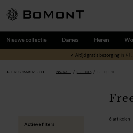
Nieuwe collectie
Dames
Heren
Wo
✔ Altijd gratis bezorging in 🇳
/
/
TERUG NAAR OVERZICHT
INSPIRATIE
STREEPJES
FREEQUENT
Fre
6 artikelen
Actieve filters