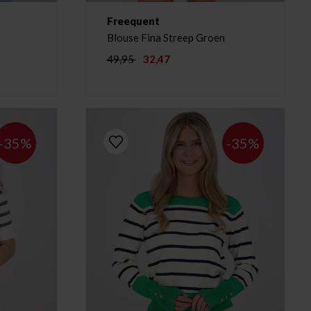
Freequent
Blouse Fina Streep Groen
49,95
32,47
-35%
-35%