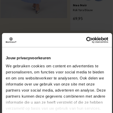
Neo Noir
Rok Yara Blauw
69,95
Omschrijving
Blazer Fay blazer van Freequent heeft een cropped fit met
Jouw privacyvoorkeuren
ronde hals, lange mouwen en manchetten met elastiek. Het
We gebruiken cookies om content en advertenties te
bloemenpatroon met subtiele glans geeft extra detail.
personaliseren, om functies voor social media te bieden
Voorzien van druk-knopen en zakken op de voorzijde,
en om ons websiteverkeer te analyseren. Ook delen we
geschikt voor nette en trendy momenten.
informatie over uw gebruik van onze site met onze
partners voor social media, adverteren en analyse. Deze
Eigenschappen
partners kunnen deze gegevens combineren met andere
informatie die u aan ze heeft verstrekt of die ze hebben
Artikelnummer
256945-GR
verzameld op basis van uw gebruik van hun services.
Leveranciersnummer
208169
Altijd gratis bezorging