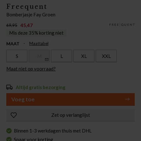
Freequent
Bomberjasje Fay Groen
45,47
69,95
Mis deze 35% korting niet
MAAT
Maattabel
S
M
L
XL
XXL
Maat niet op voorraad?
Altijd gratis bezorging
Voeg toe
Zet op verlanglijst
Binnen 1-3 werkdagen thuis met DHL
Spaar voor korting