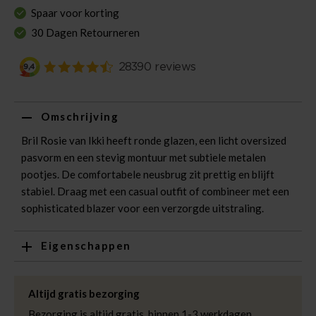
Spaar voor korting
30 Dagen Retourneren
Omschrijving
Bril Rosie van Ikki heeft ronde glazen, een licht oversized
pasvorm en een stevig montuur met subtiele metalen
pootjes. De comfortabele neusbrug zit prettig en blijft
stabiel. Draag met een casual outfit of combineer met een
sophisticated blazer voor een verzorgde uitstraling.
Eigenschappen
Artikelnummer
261614-BR
Leveranciersnummer
82
Altijd gratis bezorging
Categorie
Zonnebrillen
Bezorging is altijd gratis, binnen 1-3 werkdagen