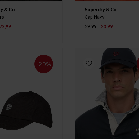
ry & Co
Superdry & Co
rs
Cap Navy
23,99
29,99
23,99
-20%