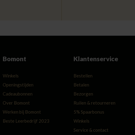
Bomont
Klantenservice
Winkels
Bestellen
Openingstijden
Betalen
Cadeaubonnen
Bezorgen
Over Bomont
Ruilen & retourneren
Werken bij Bomont
5% Spaarbonus
Beste Leerbedrijf 2023
Winkels
Service & contact