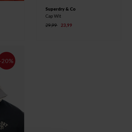
Superdry & Co
Cap Wit
29,99
23,99
-20%