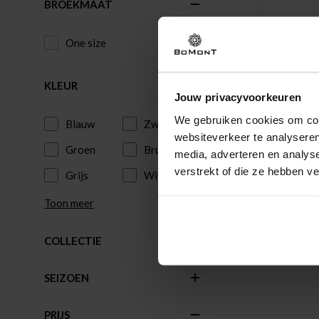
BROEKMAAT
One size
Superd
KLEUR
Cap Zwa
Jouw privacyvoorkeuren
29,99
We gebruiken cookies om cont
Blauw
Zwart
websiteverkeer te analyseren
Groen
Bruin
media, adverteren en analys
verstrekt of die ze hebben v
Grijs
Wit
Toon meer
COLLECTIE
SEIZOEN
PRIJS