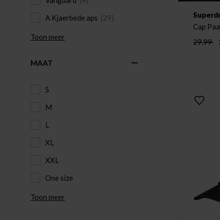
Vanguard
(4)
Superd
A Kjaerbede aps
(29)
Cap Paa
Toon meer
29,99
MAAT
S
M
L
XL
XXL
One size
Toon meer