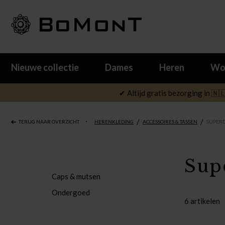
Nieuwe collectie
Dames
Heren
Wo
✔ Altijd gratis bezorging in 🇳
/
/
TERUG NAAR OVERZICHT
HERENKLEDING
ACCESSOIRES & TASSEN
SUPERD
Sup
Caps & mutsen
Ondergoed
6 artikelen