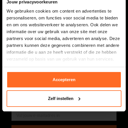
0118 586 400
Jouw privacyvoorkeuren
Maandag t/m vrijdag van 08.30 tot 17.00 uur.
We gebruiken cookies om content en advertenties te
webshop@bomont.nl
personaliseren, om functies voor social media te bieden
Binnen 2 werkdagen antwoord op je vraag
en om ons websiteverkeer te analyseren. Ook delen we
informatie over uw gebruik van onze site met onze
partners voor social media, adverteren en analyse. Deze
Bomont
partners kunnen deze gegevens combineren met andere
informatie die u aan ze heeft verstrekt of die ze hebben
Klantenservice
verzameld op basis van uw gebruik van hun services.
Nieuwsbrief
Accepteren
Schrijf je in & ontvang € 5,- shoptegoed! Ontvang een
paar keer per week de leukste (exclusieve!) acties &
Zelf instellen
nieuwste items.