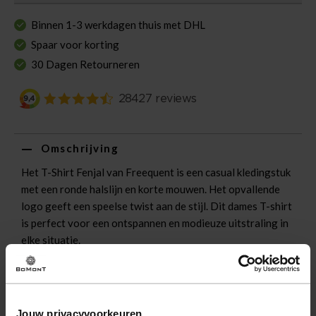
Binnen 1-3 werkdagen thuis met DHL
Spaar voor korting
30 Dagen Retourneren
Omschrijving
Het T-Shirt Fenjal van Freequent is een casual kledingstuk
met een ronde halslijn en korte mouwen. Het opvallende
logo geeft een speelse twist aan de stijl. Dit dames T-shirt
is perfect voor een ontspannen en modieuze uitstraling in
elke situatie.
Eigenschappen
Artikelnummer
256972-BG
Jouw privacyvoorkeuren