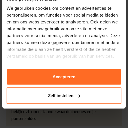
Leveranciersnummer
207452
Altijd gratis bezorging
We gebruiken cookies om content en advertenties te
Categorie
Korte mouw
Bezorging is altijd gratis, binnen 1-3 werkdagen
personaliseren, om functies voor social media te bieden
thuisgeleverd met DHL.
Merk
Freequent
en om ons websiteverkeer te analyseren. Ook delen we
Kleur
Beige
informatie over uw gebruik van onze site met onze
Retourneren
partners voor social media, adverteren en analyse. Deze
Kwaliteit
95% Katoen 5%
Binnen 30 dagen eenvoudig retourneren via DHL voor
partners kunnen deze gegevens combineren met andere
Elastane
slechts € 4,95 of op eigen kosten via PostNL. In de
informatie die u aan ze heeft verstrekt of die ze hebben
Afmetingen
Isabelle is 173 cm lang
Bomont winkels kunt u ook gratis retourneren.
verzameld op basis van uw gebruik van hun services.
en draagt maat S
Betalen
iDeal, Riverty (Afterpay), creditcard of Paypal, kies zelf
Accepteren
één van de vele betaalopties.
5% Spaarbonus
Zelf instellen
Besteed € 100,- binnen een half jaar en krijg € 5,- retour
in de vorm van een waardecheque. Log in je account en
bekijk evt. openstaande waardecheques en je
puntensaldo.