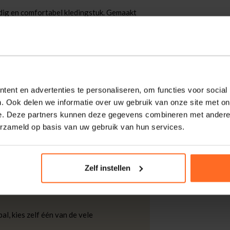
jdig en comfortabel kledingstuk. Gemaakt
dit shirt een fijne pasvorm en
n klassieke ronde halslijn, waardoor het
elegenheden. Dit basisstuk is een must-have
neerd worden met verschillende outfits.
ent en advertenties te personaliseren, om functies voor social
. Ook delen we informatie over uw gebruik van onze site met on
e. Deze partners kunnen deze gegevens combineren met andere i
kdagen thuisgeleverd met DHL.
erzameld op basis van uw gebruik van hun services.
 DHL voor slechts € 4,95 of op eigen
Zelf instellen
nt u ook gratis retourneren.
al, kies zelf één van de vele