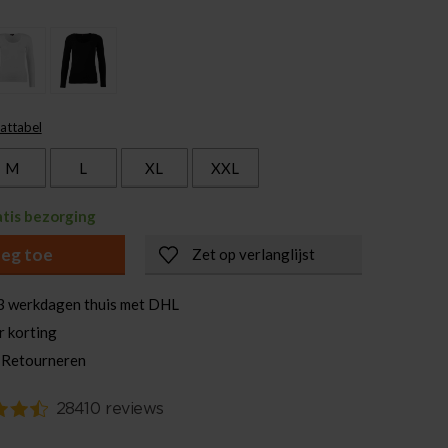
attabel
M
L
XL
XXL
atis bezorging
eg toe
Zet op verlanglijst
3 werkdagen thuis met DHL
r korting
 Retourneren