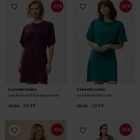
-25%
-25%
Catwalk Junkie
Catwalk Junkie
Jurk Relaxed fit Bordeaux Rood
Jurk Relaxed fit Groen
59,99
59,99
79,99
79,99
-35%
-35%