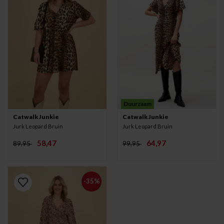
Duurzaam
Catwalk Junkie
Catwalk Junkie
Jurk Leopard Bruin
Jurk Leopard Bruin
58,47
64,97
89,95
99,95
-35%