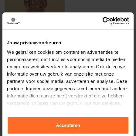
Jouw privacyvoorkeuren
We gebruiken cookies om content en advertenties te
Catwalk Junkie
personaliseren, om functies voor social media te bieden
Jurk Wild Bruin
en om ons websiteverkeer te analyseren. Ook delen we
103,97
159,95
informatie over uw gebruik van onze site met onze
partners voor social media, adverteren en analyse. Deze
partners kunnen deze gegevens combineren met andere
informatie die u aan ze heeft verstrekt of die ze hebben
verzameld op basis van uw gebruik van hun services.
Altijd gratis bezorging
Accepteren
En binnen 1 tot 3 werkdagen door DHL