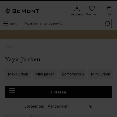
Account
Wishlist
0,-
Menu
YAYA
Yaya Jurken
Maxi jurken
Midi jurken
Zomerjurken
Mini jurken
Filteren
Sorteer op