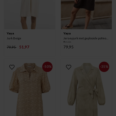
Yaya
Yaya
Jurk Beige
Jerseyjurk met geplooide pofmo
Bruin
51,97
79,95
79,95
-50%
-35%