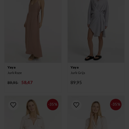
Yaya
Yaya
Jurk Roze
Jurk Grijs
58,47
89,95
89,95
-35%
-35%