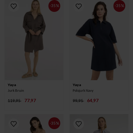
-35%
-35%
Yaya
Yaya
Jurk Bruin
Polojurk Navy
77,97
64,97
119,95
99,95
-35%