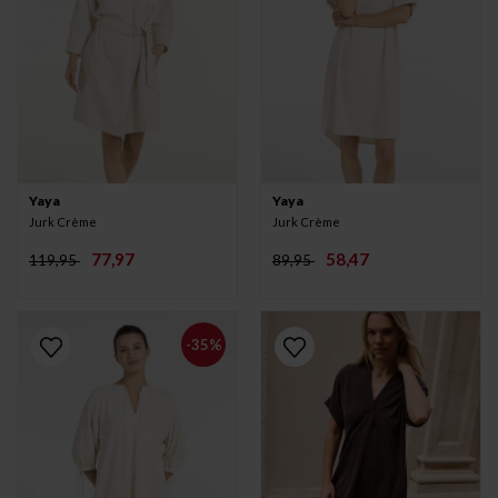
Yaya
Yaya
Jurk Crème
Jurk Crème
77,97
58,47
119,95
89,95
-35%