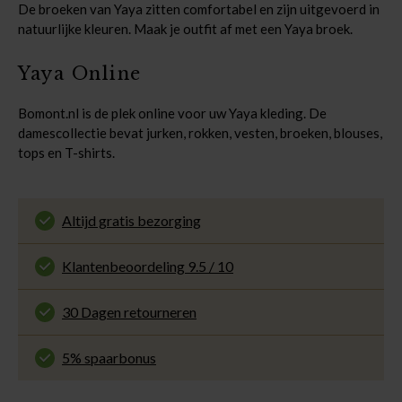
De broeken van Yaya zitten comfortabel en zijn uitgevoerd in
natuurlijke kleuren. Maak je outfit af met een Yaya broek.
Yaya Online
Bomont.nl is de plek online voor uw Yaya kleding. De
damescollectie bevat jurken, rokken, vesten, broeken, blouses,
tops en T-shirts.
Altijd gratis bezorging
En binnen 1 tot 3 werkdagen door DHL
thuisbezorgd. Bekijk alle informatie over
Klantenbeoordeling 9.5 / 10
de
bezorgtijd
.
Onze klanten beoordelen ons met een 9.5 uit 10
op Kiyoh. Bekijk alle reviews of deel jouw eigen
30 Dagen retourneren
ervaring met ons.
Gemakkelijk en voordelig via de DHL Parcelshop
voor slechts € 4,95 of gratis in onze winkels.
5% spaarbonus
Besteed min. € 100,- binnen een half jaar, bestel
met je account en ontvang 5% van het bedrag