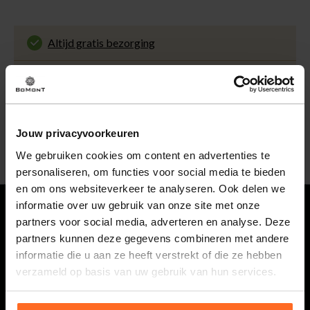
Altijd gratis bezorging
En binnen 1 tot 3 werkdagen door DHL
thuisbezorgd. Bekijk alle informatie over
Klantenbeoordeling 9.5 / 10
de
bezorgtijd
.
Onze klanten beoordelen ons met een 9.5 uit 10
op Kiyoh. Bekijk alle reviews of deel jouw eigen
30 Dagen retourneren
ervaring met ons.
Gemakkelijk en voordelig via de DHL Parcelshop
Jouw privacyvoorkeuren
voor slechts € 4,95 of gratis in onze winkels.
5% spaarbonus
We gebruiken cookies om content en advertenties te
Besteed min. € 100,- binnen een half jaar, bestel
personaliseren, om functies voor social media te bieden
met je account en ontvang 5% van het bedrag
en om ons websiteverkeer te analyseren. Ook delen we
terug in de vorm van een waardecheque.
informatie over uw gebruik van onze site met onze
partners voor social media, adverteren en analyse. Deze
Vragen
partners kunnen deze gegevens combineren met andere
informatie die u aan ze heeft verstrekt of die ze hebben
0118 586 400
verzameld op basis van uw gebruik van hun services.
Maandag t/m vrijdag van 08.30 tot 17.00 uur.
webshop@bomont.nl