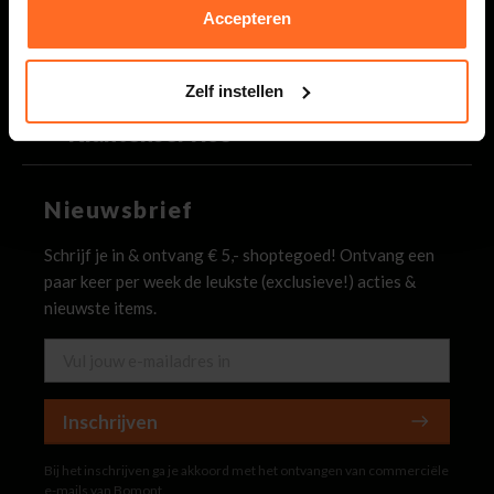
Binnen 2 werkdagen antwoord op je vraag
Accepteren
Bomont
Zelf instellen
Klantenservice
Nieuwsbrief
Schrijf je in & ontvang € 5,- shoptegoed! Ontvang een
paar keer per week de leukste (exclusieve!) acties &
nieuwste items.
Inschrijven
Bij het inschrijven ga je akkoord met het ontvangen van commerciële
e-mails van Bomont.