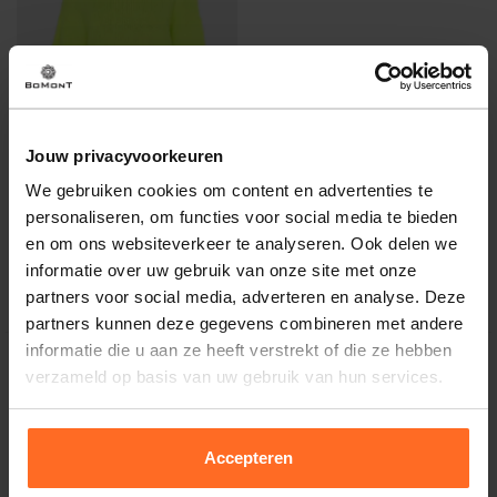
Jouw privacyvoorkeuren
We gebruiken cookies om content en advertenties te
Senses The Label
personaliseren, om functies voor social media te bieden
Pullover Groen
en om ons websiteverkeer te analyseren. Ook delen we
38,97
59,95
informatie over uw gebruik van onze site met onze
partners voor social media, adverteren en analyse. Deze
partners kunnen deze gegevens combineren met andere
informatie die u aan ze heeft verstrekt of die ze hebben
verzameld op basis van uw gebruik van hun services.
Altijd gratis bezorging
Accepteren
En binnen 1 tot 3 werkdagen door DHL